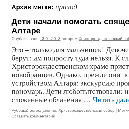
приход
Архив метки:
Дети начали помогать свящ
Алтаре
Опубликовано
13.01.2018
автором
Христорождественский со
Это – только для мальчишек! Девоче
берут: им попросту туда нельзя. К с
Христорождественском храме прист
новобранцев. Однако, прежде они п
устройством Алтаря: экскурсию про
пономарь. Дети любопытствовали: и
сложенные облачения …
Читать дал
Рубрика:
Богослужение
,
Христорождественский собор
|
Метки
Оставить комментарий