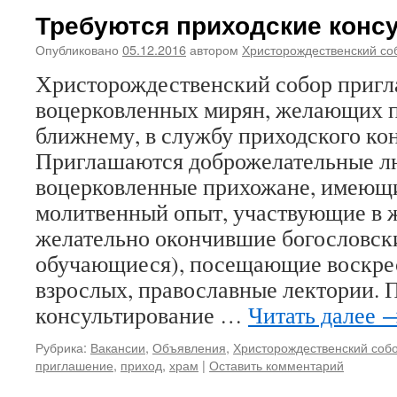
Требуются приходские конс
Опубликовано
05.12.2016
автором
Христорождественский со
Христорождественский собор приг
воцерковленных мирян, желающих 
ближнему, в службу приходского ко
Приглашаются доброжелательные л
воцерковленные прихожане, имеющ
молитвенный опыт, участвующие в 
желательно окончившие богословск
обучающиеся), посещающие воскре
взрослых, православные лектории. 
консультирование …
Читать далее
Рубрика:
Вакансии
,
Объявления
,
Христорождественский соб
приглашение
,
приход
,
храм
|
Оставить комментарий