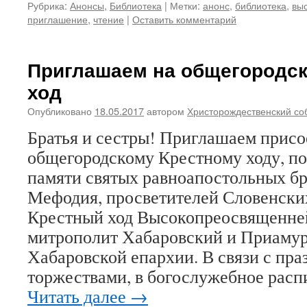
Рубрика:
Анонсы
,
Библиотека
|
Метки:
анонс
,
библиотека
,
вы
приглашение
,
чтение
|
Оставить комментарий
Приглашаем на общегородс
ход
Опубликовано
18.05.2017
автором
Христорождественский со
Братья и сестры! Приглашаем присо
общегородскому Крестному ходу, п
памяти святых равноапостольных бр
Мефодия, просветителей Словенски
Крестный ход Высокопреосвященне
митрополит Хабаровский и Приамур
Хабаровской епархии. В связи с пр
торжествами, в богослужебное расп
Читать далее
→