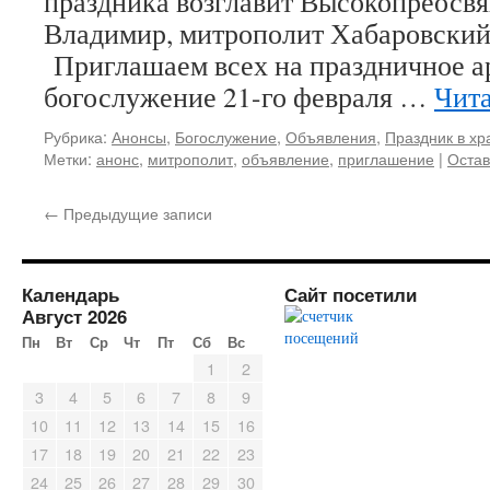
праздника возглавит Высокопреос
Владимир, митрополит Хабаровский
Приглашаем всех на праздничное а
богослужение 21-го февраля …
Чита
Рубрика:
Анонсы
,
Богослужение
,
Объявления
,
Праздник в хр
Метки:
анонс
,
митрополит
,
объявление
,
приглашение
|
Остав
←
Предыдущие записи
Календарь
Сайт посетили
Август 2026
Пн
Вт
Ср
Чт
Пт
Сб
Вс
1
2
3
4
5
6
7
8
9
10
11
12
13
14
15
16
17
18
19
20
21
22
23
24
25
26
27
28
29
30