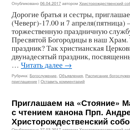
Опубликовано
06.04.2017
автором
Христорождественский со
Дорогие братья и сестры, приглашае
(Чеверг)-17.00 и 7 апреля(пятница)
торжественную праздничную служб
Пресвятой Богородицы в наш Храм. Т
праздник? Так христианская Церков
двунадесятый праздник, посвященн
…
Читать далее
→
Рубрика:
Богослужение
,
Объявления
,
Расписание богослуже
приглашение
|
Оставить комментарий
Приглашаем на «Стояние» М
с чтением канона Прп. Андре
Христорождественский собо
Опубликовано
27.03.2017
автором
Христорождественский со