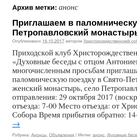
анонс
Архив метки:
Приглашаем в паломническу
Петропавловский монастыр
Опубликовано
16.10.2017
автором
Христорождественский со
Приходской клуб Христорождествен
«Духовные беседы с отцом Антоние
многочисленным просьбам приглаша
паломническую поездку в Свято-Пе
женский монастырь, село Петропавл
отправления: 29 октября 2017 (воск
отъезда: 7-00 Место отъезда: от Хр
Собора Время прибытия обратно: 
→
Рубрика:
Анонсы
,
Объявления
|
Метки:
анонс
,
Духовные бес