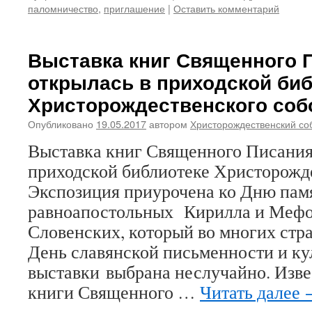
паломничество
,
приглашение
|
Оставить комментарий
Выставка книг Священного 
открылась в приходской би
Христорождественского соб
Опубликовано
19.05.2017
автором
Христорождественский со
Выставка книг Священного Писания
приходской библиотеке Христорожде
Экспозиция приурочена ко Дню пам
равноапостольных Кирилла и Мефо
Словенских, который во многих стра
День славянской письменности и ку
выставки выбрана неслучайно. Изве
книги Священного …
Читать далее