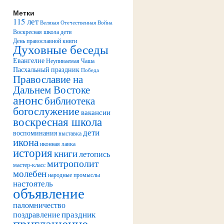
Метки
115 лет
Великая Отечественная Война
Воскресная школа дети
День православной книги
Духовные беседы
Евангелие
Неупиваемая Чаша
Пасхальный праздник
Победа
Православие на
Дальнем Востоке
анонс
библиотека
богослужение
вакансии
воскресная школа
дети
воспоминания
выставка
икона
иконная лавка
история
книги
летопись
митрополит
мастер-класс
молебен
народные промыслы
настоятель
объявление
паломничество
праздник
поздравление
приглашение