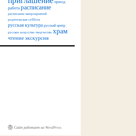
приход
расписание
работа
расписание миероприятий
родительская суббота
русская культура
русский центр
храм
русское искусство
творчество
чтение
экскурсия
Сайт работает на WordPress.