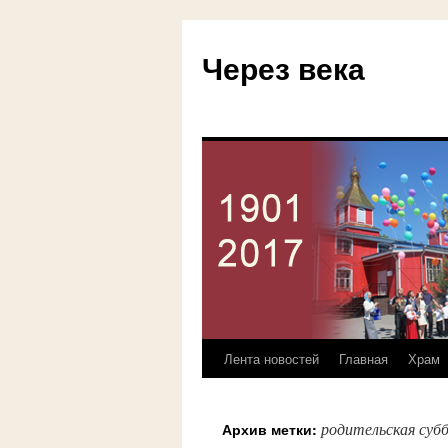
Через века
Лента новостей
Главная
Храм
Перейти
к
родительская суб
Архив метки:
содержимому