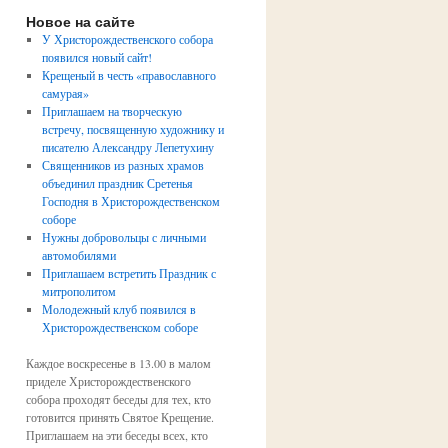
Новое на сайте
У Христорождественского собора
появился новый сайт!
Крещеный в честь «православного
самурая»
Приглашаем на творческую
встречу, посвященную художнику и
писателю Александру Лепетухину
Священников из разных храмов
объединил праздник Сретенья
Господня в Христорождественском
соборе
Нужны добровольцы с личными
автомобилями
Приглашаем встретить Праздник с
митрополитом
Молодежный клуб появился в
Христорождественском соборе
Каждое воскресенье в 13.00 в малом
приделе Христорождественского
собора проходят беседы для тех, кто
готовится принять Святое Крещение.
Приглашаем на эти беседы всех, кто