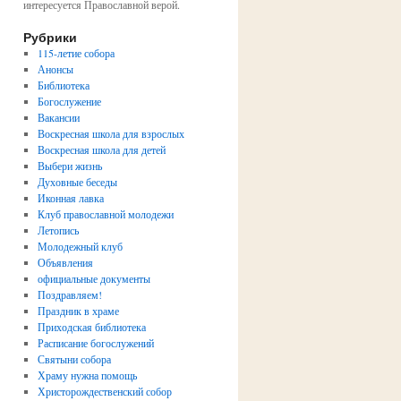
интересуется Православной верой.
Рубрики
115-летие собора
Анонсы
Библиотека
Богослужение
Вакансии
Воскресная школа для взрослых
Воскресная школа для детей
Выбери жизнь
Духовные беседы
Иконная лавка
Клуб православной молодежи
Летопись
Молодежный клуб
Объявления
официальные документы
Поздравляем!
Праздник в храме
Приходская библиотека
Расписание богослужений
Святыни собора
Храму нужна помощь
Христорождественский собор