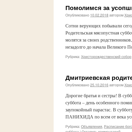
Помолимся за усопш
Опубликовано
10.02.2018
автором
Хри
Сотни верующих побывали сегод
Родительская мясопустная суббо
молятся за своих родственников
незадолго до начала Великого П
Рубрика:
Христорождественский собор
Дмитриевская родит
Опубликовано
25.10.2016
автором
Хри
Дорогие братья и сестры! В суб
суббота – день особенного пом
заупокойный парастас. В суббо
ПАНИХИДА по всем от века ус
Рубрика:
Объявления
,
Расписание бог
суббота
|
Оставить комментарий