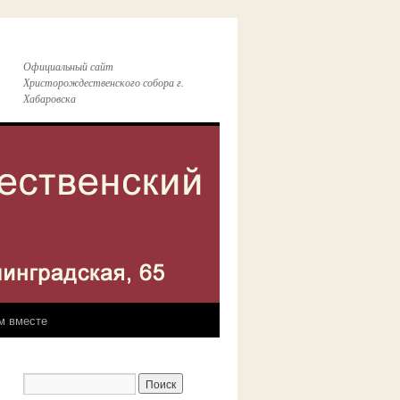
Официальный сайт
Христорождественского собора г.
Хабаровска
м вместе