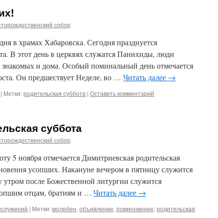
их!
сторождественский собор
ня в храмах Хабаровска. Сегодня празднуется
та. В этот день в церквях служатся Панихиды, люди
, знакомых и дома. Особый поминальный день отмечается
оста. Он предшествует Неделе, во …
Читать далее
→
|
Метки:
родительская суббота
|
Оставить комментарий
ельская суббота
сторождественский собор
боту 5 ноября отмечается Димитриевская родительская
иновения усопших. Накануне вечером в пятницу служится
ту утром после Божественной литургии служится
опшим отцам, братиям и …
Читать далее
→
ослужений
|
Метки:
молебен
,
объявление
,
поминовение
,
родительская