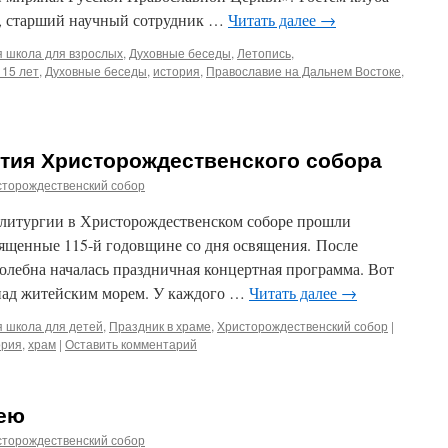
а, старший научный сотрудник …
Читать далее
→
я школа для взрослых
,
Духовные беседы
,
Летопись
,
115 лет
,
Духовные беседы
,
история
,
Православие на Дальнем Востоке
,
етия Христорождественского собора
сторождественский собор
й литургии в Христорождественском соборе прошли
ященные 115-й годовщине со дня освящения. После
молебна началась праздничная концертная программа. Вот
 над житейским морем. У каждого …
Читать далее
→
я школа для детей
,
Праздник в храме
,
Христорождественский собор
|
ория
,
храм
|
Оставить комментарий
ею
сторождественский собор