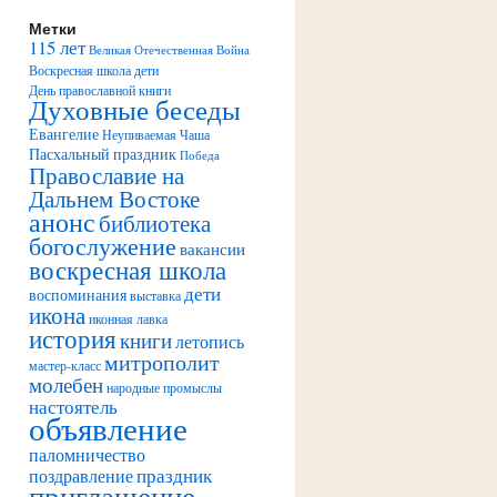
Метки
115 лет
Великая Отечественная Война
Воскресная школа дети
День православной книги
Духовные беседы
Евангелие
Неупиваемая Чаша
Пасхальный праздник
Победа
Православие на
Дальнем Востоке
анонс
библиотека
богослужение
вакансии
воскресная школа
дети
воспоминания
выставка
икона
иконная лавка
история
книги
летопись
митрополит
мастер-класс
молебен
народные промыслы
настоятель
объявление
паломничество
праздник
поздравление
приглашение