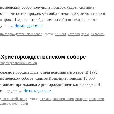
ественский собор получил в подарок кадры, снятые в
бот — читатель приходской библиотеки и желанный гость в
гирова. Первое, что обращает на себы внимание, когда
вну, — …
Читать далее
→
Христорождественский собор
|
Метки:
115 лет
,
история
,
храм
|
Оставить
в Христорождественском соборе
сторождественский собор
 словно пробудившись, стали вспоминать о вере. В 1992
дественском соборе Святое Крещение приняли 17 000
споминает прихожанка Христорождественского собора З.И.
 и порядок …
Читать далее
→
дественский собор
|
Метки:
115 лет
,
воспоминания
,
история
,
Крещение
,
авить комментарий