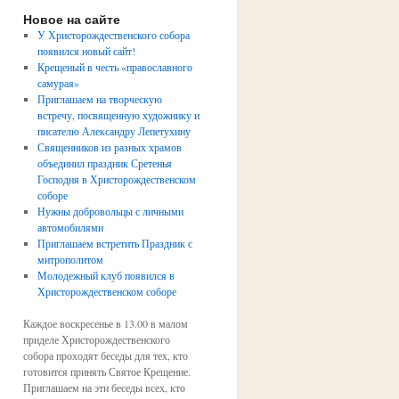
Новое на сайте
У Христорождественского собора
появился новый сайт!
Крещеный в честь «православного
самурая»
Приглашаем на творческую
встречу, посвященную художнику и
писателю Александру Лепетухину
Священников из разных храмов
объединил праздник Сретенья
Господня в Христорождественском
соборе
Нужны добровольцы с личными
автомобилями
Приглашаем встретить Праздник с
митрополитом
Молодежный клуб появился в
Христорождественском соборе
Каждое воскресенье в 13.00 в малом
приделе Христорождественского
собора проходят беседы для тех, кто
готовится принять Святое Крещение.
Приглашаем на эти беседы всех, кто