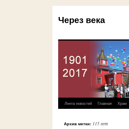
Через века
Лента новостей
Главная
Храм
Перейти
к
115 лет
Архив метки:
содержимому