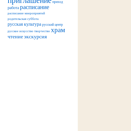
приход
расписание
работа
расписание миероприятий
родительская суббота
русская культура
русский центр
храм
русское искусство
творчество
чтение
экскурсия