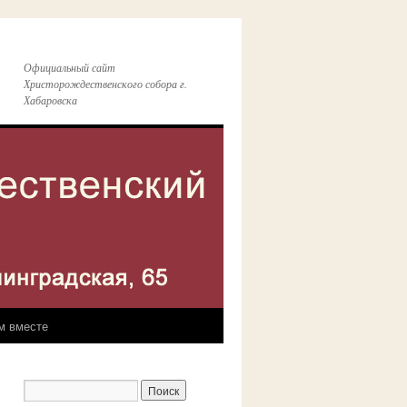
Официальный сайт
Христорождественского собора г.
Хабаровска
м вместе