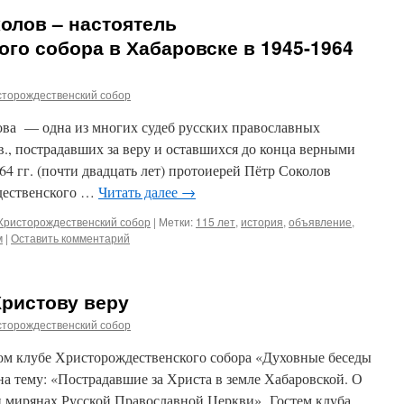
олов – настоятель
го собора в Хабаровске в 1945-1964
сторождественский собор
ова — одна из многих судеб русских православных
., пострадавших за веру и оставшихся до конца верными
64 гг. (почти двадцать лет) протоиерей Пётр Соколов
дественского …
Читать далее
→
Христорождественский собор
|
Метки:
115 лет
,
история
,
объявление
,
м
|
Оставить комментарий
Христову веру
сторождественский собор
ком клубе Христорождественского собора «Духовные беседы
на тему: «Пострадавшие за Христа в земле Хабаровской. О
 мирянах Русской Православной Церкви». Гостем клуба