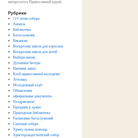
интересуется Православной верой.
Рубрики
115-летие собора
Анонсы
Библиотека
Богослужение
Вакансии
Воскресная школа для взрослых
Воскресная школа для детей
Выбери жизнь
Духовные беседы
Иконная лавка
Клуб православной молодежи
Летопись
Молодежный клуб
Объявления
официальные документы
Поздравляем!
Праздник в храме
Приходская библиотека
Расписание богослужений
Святыни собора
Храму нужна помощь
Христорождественский собор