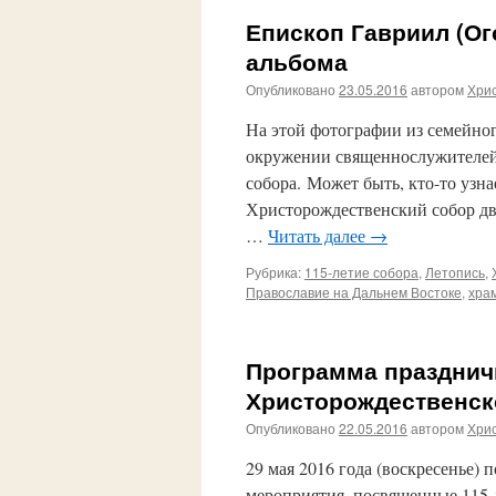
Епископ Гавриил (Ог
альбома
Опубликовано
23.05.2016
автором
Хри
На этой фотографии из семейног
окружении священнослужителей
собора. Может быть, кто-то узн
Христорождественский собор два
…
Читать далее
→
Рубрика:
115-летие собора
,
Летопись
,
Православие на Дальнем Востоке
,
хра
Программа празднич
Христорождественск
Опубликовано
22.05.2016
автором
Хри
29 мая 2016 года (воскресенье)
мероприятия, посвященные 115-