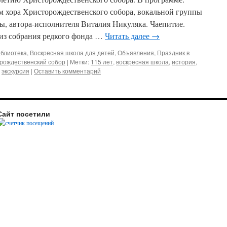
м хора Христорождественского собора, вокальной группы
 автора-исполнителя Виталия Никуляка. Чаепитие.
из собрания редкого фонда …
Читать далее
→
блиотека
,
Воскресная школа для детей
,
Объявления
,
Праздник в
рождественский собор
|
Метки:
115 лет
,
воскресная школа
,
история
,
,
экскурсия
|
Оставить комментарий
Сайт посетили