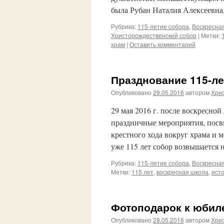
была Рубан Наталия Алексеевн
Рубрика:
115-летие собора
,
Воскресна
Христорождественский собор
|
Метки:
храм
|
Оставить комментарий
Празднование 115-л
Опубликовано
29.05.2016
автором
Хри
29 мая 2016 г. после воскресно
праздничные мероприятия, посв
крестного хода вокруг храма и 
уже 115 лет собор возвышается
Рубрика:
115-летие собора
,
Воскресна
Метки:
115 лет
,
воскресная школа
,
ист
Фотоподарок к юбил
Опубликовано
28.05.2016
автором
Хри