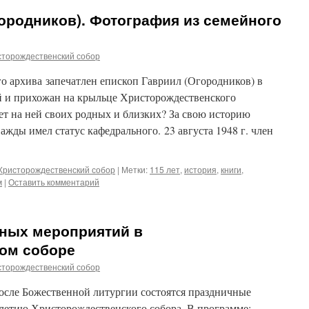
ородников). Фотография из семейного
сторождественский собор
о архива запечатлен епископ Гавриил (Огородников) в
 и прихожан на крыльце Христорождественского
ает на ней своих родных и близких? За свою историю
жды имел статус кафедрального. 23 августа 1948 г. член
Христорождественский собор
|
Метки:
115 лет
,
история
,
книги
,
м
|
Оставить комментарий
ных мероприятий в
ом соборе
сторождественский собор
 после Божественной литургии состоятся праздничные
летию Христорождественского собора. В программе: