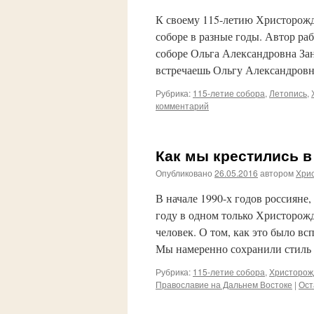
К своему 115-летию Христорожд
соборе в разные годы. Автор ра
соборе Ольга Александровна Зан
встречаешь Ольгу Александро
Рубрика:
115-летие собора
,
Летопись
,
комментарий
Как мы крестились 
Опубликовано
26.05.2016
автором
Хри
В начале 1990-х годов россияне,
году в одном только Христорож
человек. О том, как это было в
Мы намеренно сохранили стиль
Рубрика:
115-летие собора
,
Христорож
Православие на Дальнем Востоке
|
Ост