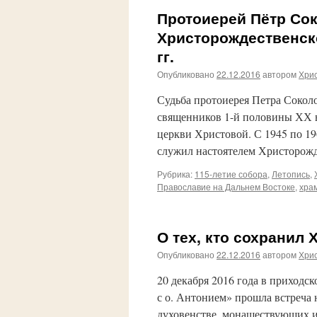
Протоиерей Пётр Сок
Христорождественско
гг.
Опубликовано
22.12.2016
автором
Хри
Судьба протоиерея Петра Сокол
священников 1-й половины ХХ в
церкви Христовой. С 1945 по 19
служил настоятелем Христорож
Рубрика:
115-летие собора
,
Летопись
,
Православие на Дальнем Востоке
,
хра
О тех, кто сохранил 
Опубликовано
22.12.2016
автором
Хри
20 декабря 2016 года в приходс
с о. Антонием» прошла встреча 
духовенстве, монашествующих и