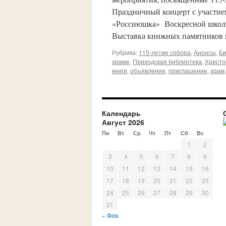
Праздничный концерт с участие
«Россиюшка» Воскресной школы,
Выставка книжных памятников 
Рубрика:
115-летие собора
,
Анонсы
,
Би
храме
,
Приходская библиотека
,
Христо
книги
,
объявление
,
приглашение
,
храм
Календарь
Август 2026
Пн
Вт
Ср
Чт
Пт
Сб
Вс
1
2
3
4
5
6
7
8
9
10
11
12
13
14
15
16
17
18
19
20
21
22
23
24
25
26
27
28
29
30
31
« Фев