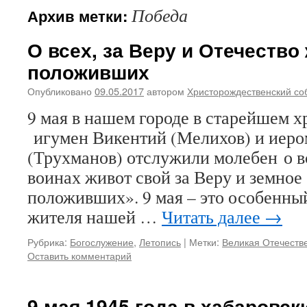
Победа
Архив метки:
О всех, за Веру и Отечество
положивших
Опубликовано
09.05.2017
автором
Христорождественский со
9 мая в нашем городе в старейшем 
игумен Викентий (Мелихов) и иеро
(Трухманов) отслужили молебен о в
воинах живот свой за Веру и земное
положивших». 9 мая – это особенны
жителя нашей …
Читать далее
→
Рубрика:
Богослужение
,
Летопись
|
Метки:
Великая Отечеств
Оставить комментарий
9 мая 1945 года в хабаровск