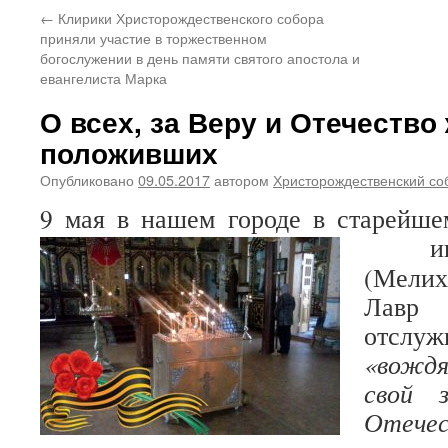
←
Клирики Христорождественского собора
приняли участие в торжественном
богослужении в день памяти святого апостола и
евангелиста Марка
О всех, за Веру и Отечество
положивших
Опубликовано
09.05.2017
автором
Христорождественский со
9 мая в нашем городе в старейше
игу
(Мели
Лавр
отслуж
«вожд
свой 
Отечес