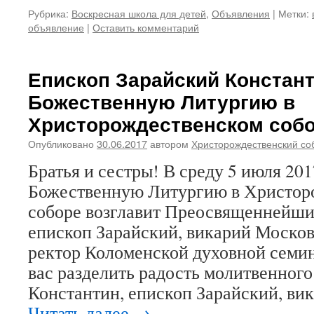
Рубрика:
Воскресная школа для детей
,
Объявления
|
Метки:
объявление
|
Оставить комментарий
Епископ Зарайский Констант
Божественную Литургию в
Христорождественском соб
Опубликовано
30.06.2017
автором
Христорождественский со
Братья и сестры! В среду 5 июля 2017
Божественную Литургию в Христор
соборе возглавит Преосвященнейши
епископ Зарайский, викарий Москов
ректор Коломенской духовной семи
вас разделить радость молитвенного
Константин, епископ Зарайский, в
Читать далее
→