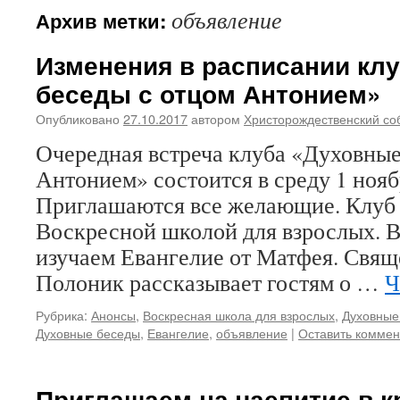
объявление
Архив метки:
Изменения в расписании кл
беседы с отцом Антонием»
Опубликовано
27.10.2017
автором
Христорождественский со
Очередная встреча клуба «Духовные
Антонием» состоится в среду 1 ноябр
Приглашаются все желающие. Клуб 
Воскресной школой для взрослых. В
изучаем Евангелие от Матфея. Свя
Полоник рассказывает гостям о …
Ч
Рубрика:
Анонсы
,
Воскресная школа для взрослых
,
Духовные
Духовные беседы
,
Евангелие
,
объявление
|
Оставить коммен
Приглашаем на чаепитие в к