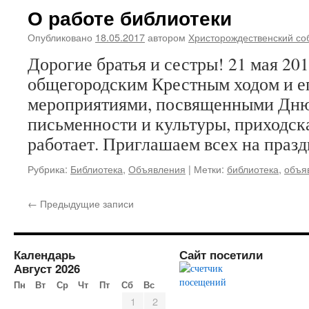
О работе библиотеки
Опубликовано
18.05.2017
автором
Христорождественский со
Дорогие братья и сестры! 21 мая 2017
общегородским Крестным ходом и 
мероприятиями, посвященными Дню
письменности и культуры, приходск
работает. Приглашаем всех на праз
Рубрика:
Библиотека
,
Объявления
|
Метки:
библиотека
,
объя
←
Предыдущие записи
Календарь
Сайт посетили
Август 2026
Пн
Вт
Ср
Чт
Пт
Сб
Вс
1
2