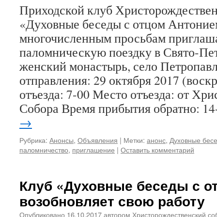
Приходской клуб Христорождествен
«Духовные беседы с отцом Антоние
многочисленным просьбам приглаша
паломническую поездку в Свято-Пе
женский монастырь, село Петропавл
отправления: 29 октября 2017 (воск
отъезда: 7-00 Место отъезда: от Хр
Собора Время прибытия обратно: 
→
Рубрика:
Анонсы
,
Объявления
|
Метки:
анонс
,
Духовные бес
паломничество
,
приглашение
|
Оставить комментарий
Клуб «Духовные беседы с о
возобновляет свою работу
Опубликовано
16.10.2017
автором
Христорождественский со