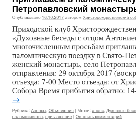
Петропавловский монастыр
Опубликовано
16.10.2017
автором
Христорождественский со
Приходской клуб Христорождествен
«Духовные беседы с отцом Антоние
многочисленным просьбам приглаша
паломническую поездку в Свято-Пе
женский монастырь, село Петропавл
отправления: 29 октября 2017 (воск
отъезда: 7-00 Место отъезда: от Хр
Собора Время прибытия обратно: 
→
Рубрика:
Анонсы
,
Объявления
|
Метки:
анонс
,
Духовные бес
паломничество
,
приглашение
|
Оставить комментарий