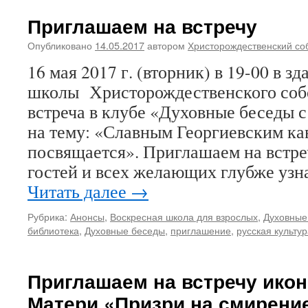
Приглашаем на встречу
Опубликовано
14.05.2017
автором
Христорождественский со
16 мая 2017 г. (вторник) в 19-00 в 
школы Христорождественского собо
встреча в клубе «Духовные беседы 
на тему: «Славным Георгиевским ка
посвящается». Приглашаем на встре
гостей и всех желающих глубже уз
Читать далее
→
Рубрика:
Анонсы
,
Воскресная школа для взрослых
,
Духовные
библиотека
,
Духовные беседы
,
приглашение
,
русская культу
Приглашаем на встречу ико
Матери «Призри на смирени