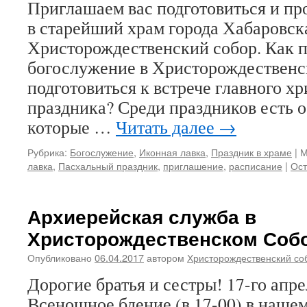
Приглашаем вас подготовиться и пр
в старейший храм города Хабаровс
Христорождественский собор. Как п
богослужение в Христорождественс
подготовиться к встрече главного х
праздника? Среди праздников есть 
которые …
Читать далее
→
Рубрика:
Богослужение
,
Иконная лавка
,
Праздник в храме
|
М
лавка
,
Пасхальный праздник
,
приглашение
,
расписание
|
Ост
Архиерейская служба в
Христорождественском Соб
Опубликовано
06.04.2017
автором
Христорождественский со
Дорогие братья и сестры! 17-го апре
Всенощное бдение (в 17-00) в наше