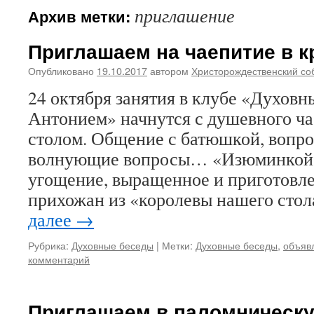
приглашение
Архив метки:
Приглашаем на чаепитие в к
Опубликовано
19.10.2017
автором
Христорождественский со
24 октября занятия в клубе «Духовн
Антонием» начнутся с душевного ча
столом. Общение с батюшкой, вопро
волнующие вопросы… «Изюминкой» 
угощение, выращенное и приготовл
прихожан из «королевы нашего ст
далее
→
Рубрика:
Духовные беседы
|
Метки:
Духовные беседы
,
объяв
комментарий
Приглашаем в паломническу