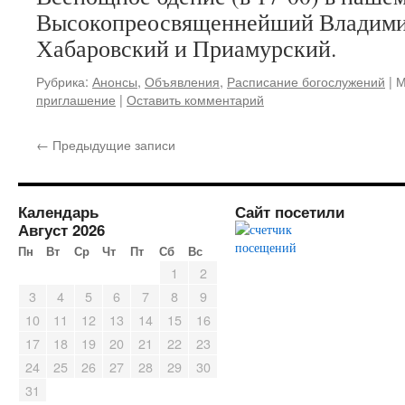
Высокопреосвященнейший Владими
Хабаровский и Приамурский.
Рубрика:
Анонсы
,
Объявления
,
Расписание богослужений
|
М
приглашение
|
Оставить комментарий
←
Предыдущие записи
Календарь
Сайт посетили
Август 2026
Пн
Вт
Ср
Чт
Пт
Сб
Вс
1
2
3
4
5
6
7
8
9
10
11
12
13
14
15
16
17
18
19
20
21
22
23
24
25
26
27
28
29
30
31