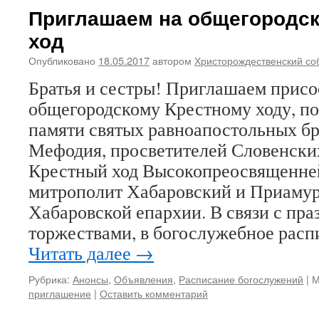
Приглашаем на общегородс
ход
Опубликовано
18.05.2017
автором
Христорождественский со
Братья и сестры! Приглашаем присо
общегородскому Крестному ходу, п
памяти святых равноапостольных бр
Мефодия, просветителей Словенски
Крестный ход Высокопреосвященне
митрополит Хабаровский и Приамур
Хабаровской епархии. В связи с пр
торжествами, в богослужебное расп
Читать далее
→
Рубрика:
Анонсы
,
Объявления
,
Расписание богослужений
|
М
приглашение
|
Оставить комментарий