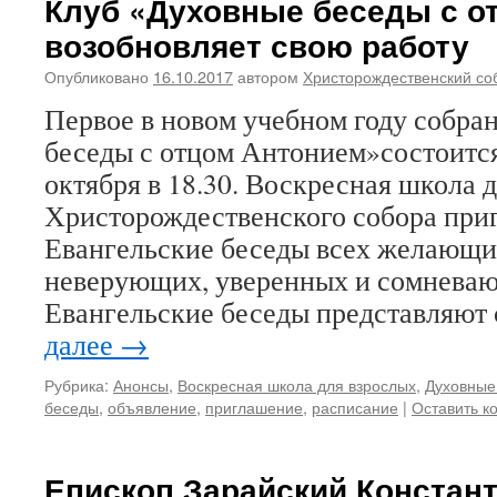
Клуб «Духовные беседы с о
возобновляет свою работу
Опубликовано
16.10.2017
автором
Христорождественский со
Первое в новом учебном году собра
беседы с отцом Антонием»состоится
октября в 18.30. Воскресная школа 
Христорождественского собора при
Евангельские беседы всех желающи
неверующих, уверенных и сомнева
Евангельские беседы представляют
далее
→
Рубрика:
Анонсы
,
Воскресная школа для взрослых
,
Духовные
беседы
,
объявление
,
приглашение
,
расписание
|
Оставить к
Епископ Зарайский Констант