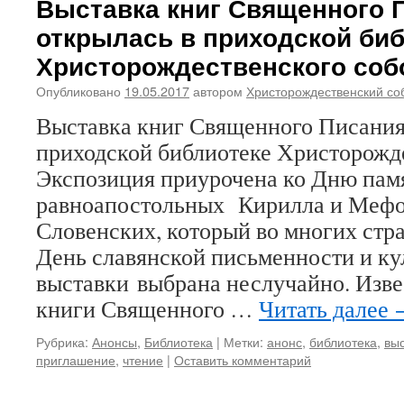
Выставка книг Священного 
открылась в приходской би
Христорождественского соб
Опубликовано
19.05.2017
автором
Христорождественский со
Выставка книг Священного Писания
приходской библиотеке Христорожде
Экспозиция приурочена ко Дню пам
равноапостольных Кирилла и Мефо
Словенских, который во многих стра
День славянской письменности и ку
выставки выбрана неслучайно. Изве
книги Священного …
Читать далее
Рубрика:
Анонсы
,
Библиотека
|
Метки:
анонс
,
библиотека
,
вы
приглашение
,
чтение
|
Оставить комментарий