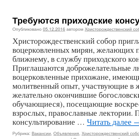
Требуются приходские конс
Опубликовано
05.12.2016
автором
Христорождественский со
Христорождественский собор приг
воцерковленных мирян, желающих 
ближнему, в службу приходского ко
Приглашаются доброжелательные л
воцерковленные прихожане, имеющ
молитвенный опыт, участвующие в 
желательно окончившие богословск
обучающиеся), посещающие воскре
взрослых, православные лектории. 
консультирование …
Читать далее
Рубрика:
Вакансии
,
Объявления
,
Христорождественский соб