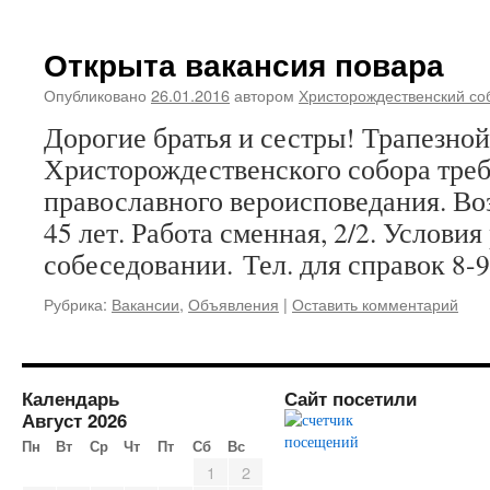
Открыта вакансия повара
Опубликовано
26.01.2016
автором
Христорождественский со
Дорогие братья и сестры! Трапезной
Христорождественского собора треб
православного вероисповедания. Во
45 лет. Работа сменная, 2/2. Услови
собеседовании. Тел. для справок 8-9
Рубрика:
Вакансии
,
Объявления
|
Оставить комментарий
Календарь
Сайт посетили
Август 2026
Пн
Вт
Ср
Чт
Пт
Сб
Вс
1
2