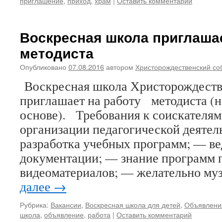
приглашение
,
приход
,
храм
|
Оставить комментарий
Воскресная школа приглашае
методиста
Опубликовано
07.08.2016
автором
Христорождественский со
Воскресная школа Христорождеств
приглашает на работу методиста (н
основе). Требования к соискателя
организации педагогической деятел
разработка учебных программ; — в
документации; — знание программ п
видеоматериалов; — желательно м
далее
→
Рубрика:
Вакансии
,
Воскресная школа для детей
,
Объявлени
школа
,
объявление
,
работа
|
Оставить комментарий