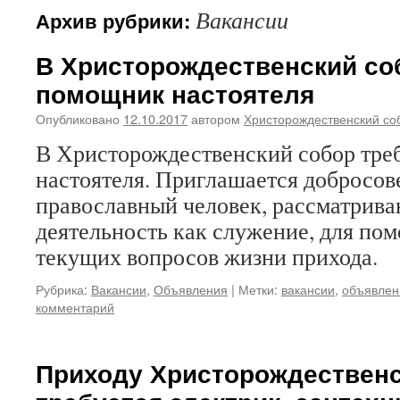
Вакансии
Архив рубрики:
В Христорождественский со
помощник настоятеля
Опубликовано
12.10.2017
автором
Христорождественский со
В Христорождественский собор тре
настоятеля. Приглашается добросо
православный человек, рассматрив
деятельность как служение, для по
текущих вопросов жизни прихода.
Рубрика:
Вакансии
,
Объявления
|
Метки:
вакансии
,
объявлен
комментарий
Приходу Христорождественс