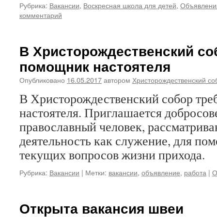
Рубрика:
Вакансии
,
Воскресная школа для детей
,
Объявлени
комментарий
В Христорождественский со
помощник настоятеля
Опубликовано
16.05.2017
автором
Христорождественский со
В Христорождественский собор тре
настоятеля. Приглашается добросо
православный человек, рассматрив
деятельность как служение, для по
текущих вопросов жизни прихода.
Рубрика:
Вакансии
|
Метки:
вакансии
,
объявление
,
работа
|
О
Открыта вакансия швеи