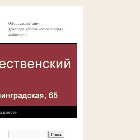
Официальный сайт
Христорождественского собора г.
Хабаровска
м вместе