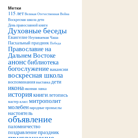
Метки
115 лет
Великая Отечественная Война
Воскресная школа дети
День православной книги
Духовные беседы
Евангелие
Неупиваемая Чаша
Пасхальный праздник
Победа
Православие на
Дальнем Востоке
анонс
библиотека
богослужение
вакансии
воскресная школа
дети
воспоминания
выставка
икона
иконная лавка
история
книги
летопись
митрополит
мастер-класс
молебен
народные промыслы
настоятель
объявление
паломничество
праздник
поздравление
приглашение