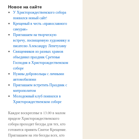
Новое на сайте
У Христорождественского собора
появился новый сайт!
Крещеный в честь «православного
самурая»
Приглашаем на творческую
встречу, посвященную художнику и
писателю Александру Лепетухину
Священников из разных храмов
объединил праздник Сретенья
Господня в Христорождественском
соборе
Нужны добровольцы с личными
автомобилями
Приглашаем встретить Праздник с
митрополитом
Молодежный клуб появился в
Христорождественском соборе
Каждое воскресенье в 13.00 в малом
приделе Христорождественского
собора проходят беседы для тех, кто
готовится принять Святое Крещение.
Приглашаем на эти беседы всех, кто