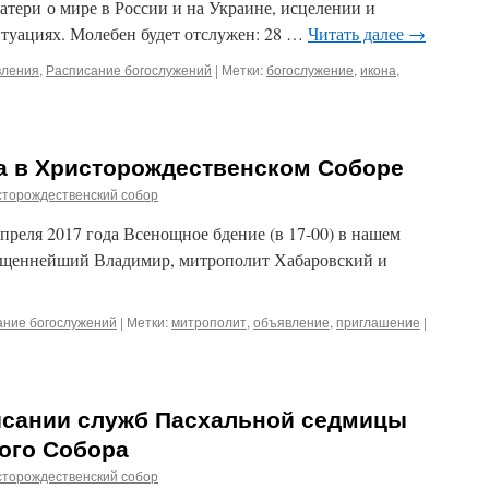
тери о мире в России и на Украине, исцелении и
туациях. Молебен будет отслужен: 28 …
Читать далее
→
ления
,
Расписание богослужений
|
Метки:
богослужение
,
икона
,
а в Христорождественском Соборе
сторождественский собор
апреля 2017 года Всенощное бдение (в 17-00) в нашем
ященнейший Владимир, митрополит Хабаровский и
ание богослужений
|
Метки:
митрополит
,
объявление
,
приглашение
|
исании служб Пасхальной седмицы
ого Собора
сторождественский собор