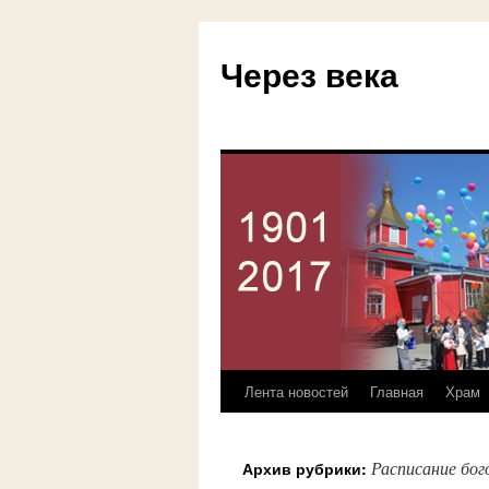
Через века
Лента новостей
Главная
Храм
Перейти
к
Расписание бо
Архив рубрики:
содержимому