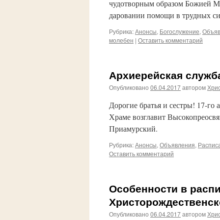
чудотворным образом Божией Ма
даровании помощи в трудных си
Рубрика:
Анонсы
,
Богослужение
,
Объяв
молебен
|
Оставить комментарий
Архиерейская служб
Опубликовано
06.04.2017
автором
Хри
Дорогие братья и сестры! 17-го 
Храме возглавит Высокопреосв
Приамурский.
Рубрика:
Анонсы
,
Объявления
,
Распис
Оставить комментарий
Особенности в расп
Христорождественск
Опубликовано
06.04.2017
автором
Хри