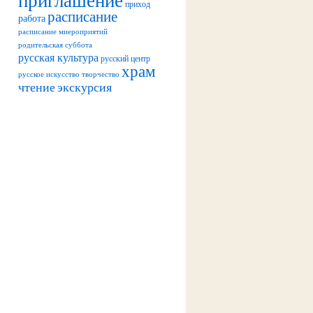
приход
расписание
работа
расписание миероприятий
родительская суббота
русская культура
русский центр
храм
русское искусство
творчество
чтение
экскурсия