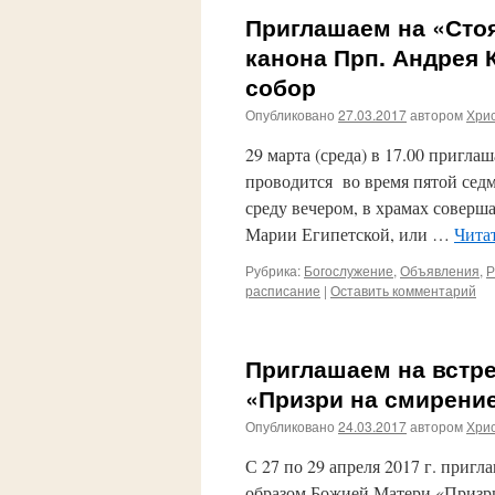
Приглашаем на «Стоя
канона Прп. Андрея 
собор
Опубликовано
27.03.2017
автором
Хри
29 марта (среда) в 17.00 пригл
проводится во время пятой седм
среду вечером, в храмах соверш
Марии Египетской, или …
Чита
Рубрика:
Богослужение
,
Объявления
,
Р
расписание
|
Оставить комментарий
Приглашаем на встр
«Призри на смирени
Опубликовано
24.03.2017
автором
Хри
С 27 по 29 апреля 2017 г. приг
образом Божией Матери «Призри