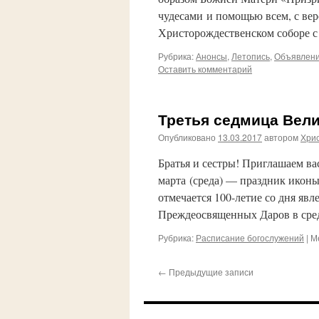
чудесами и помощью всем, с ве
Христорождественском соборе с
Рубрика:
Анонсы
,
Летопись
,
Объявлен
Оставить комментарий
Третья седмица Вели
Опубликовано
13.03.2017
автором
Хри
Братья и сестры! Приглашаем ва
марта (среда) — праздник икон
отмечается 100-летие со дня я
Преждеосвященных Даров в сре
Рубрика:
Расписание богослужений
|
М
←
Предыдущие записи