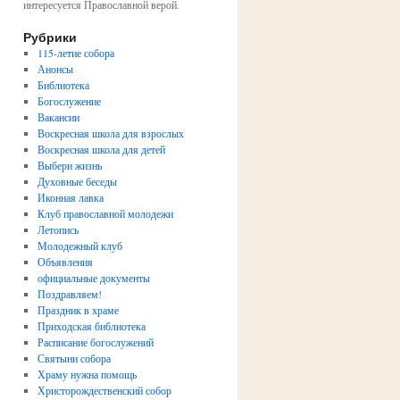
интересуется Православной верой.
Рубрики
115-летие собора
Анонсы
Библиотека
Богослужение
Вакансии
Воскресная школа для взрослых
Воскресная школа для детей
Выбери жизнь
Духовные беседы
Иконная лавка
Клуб православной молодежи
Летопись
Молодежный клуб
Объявления
официальные документы
Поздравляем!
Праздник в храме
Приходская библиотека
Расписание богослужений
Святыни собора
Храму нужна помощь
Христорождественский собор