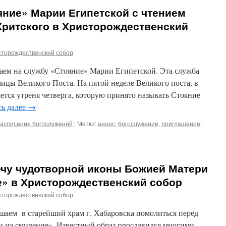
ние» Марии Египетской с чтением
Критского в Христорождественский
сторождественский собор
ашаем на службу «Стояние» Марии Египетской. Эта служба
ицы Великого Поста. На пятой неделе Великого поста, в
ается утреня четверга, которую принято называть Стояние
ть далее
→
асписание богослужений
|
Метки:
анонс
,
богослужение
,
приглашение
,
ечу чудотворной иконы Божией Матери
е» в Христорождественский собор
сторождественский собор
лашаем в старейший храм г. Хабаровска помолиться перед
 на смирение». Известный образ прославился многими