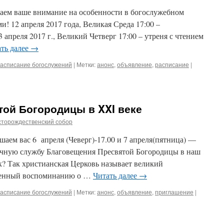
щаем ваше внимание на особенности в богослужебном
и! 12 апреля 2017 года, Великая Среда 17:00 –
еля 2017 г., Великий Четверг 17:00 – утреня с чтением
ть далее
→
асписание богослужений
|
Метки:
анонс
,
объявление
,
расписание
|
той Богородицы в XXI веке
сторождественский собор
шаем вас 6 апреля (Чеверг)-17.00 и 7 апреля(пятница) —
ичную службу Благовещения Пресвятой Богородицы в наш
ик? Так христианская Церковь называет великий
ященный воспоминанию о …
Читать далее
→
асписание богослужений
|
Метки:
анонс
,
объявление
,
приглашение
|