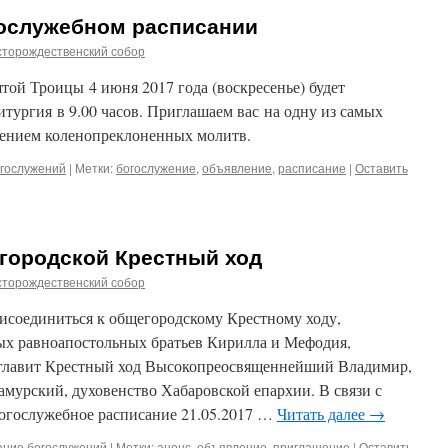
гослужебном расписании
сторождественский собор
ятой Троицы 4 июня 2017 года (воскресенье) будет
тургия в 9.00 часов. Приглашаем вас на одну из самых
шением коленопреклоненных молитв.
гослужений
|
Метки:
богослужение
,
объявление
,
расписание
|
Оставить
городской Крестный ход
сторождественский собор
рисоединиться к общегородскому Крестному ходу,
ых равноапостольных братьев Кирилла и Мефодия,
зглавит Крестный ход Высокопреосвященнейший Владимир,
мурский, духовенство Хабаровской епархии. В связи с
огослужебное расписание 21.05.2017 …
Читать далее
→
ание богослужений
|
Метки:
анонс
,
объявление
,
приглашение
|
Оставить