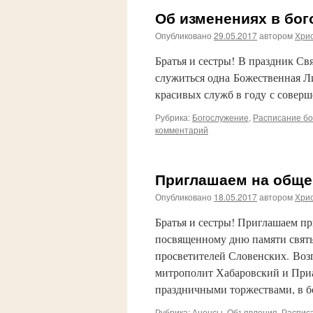
Об изменениях в бо
Опубликовано
29.05.2017
автором
Хри
Братья и сестры! В праздник Св
служиться одна Божественная Ли
красивых служб в году с совер
Рубрика:
Богослужение
,
Расписание бо
комментарий
Приглашаем на обще
Опубликовано
18.05.2017
автором
Хри
Братья и сестры! Приглашаем п
посвященному дню памяти свят
просветителей Словенских. Во
митрополит Хабаровский и Приа
праздничными торжествами, в б
Рубрика:
Анонсы
,
Объявления
,
Распис