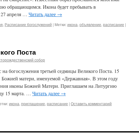
рою обращающимся. Икона будет пребывать в
 27 апреля …
Читать далее
→
ия
,
Расписание богослужений
|
Метки:
икона
,
объявление
,
расписание
|
кого Поста
сторождественский собор
с на богослужения третьей седмицы Великого Поста. 15
ы Божией матери, именуемой «Державная». В этом году
вления иконы Божией Матери. Приглашаем на Литургию
ду 15 марта. …
Читать далее
→
етки:
икона
,
приглашение
,
расписание
|
Оставить комментарий