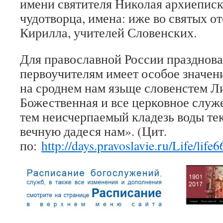
имени святителя Николая архиепис
чудотворца, имена: иже во святых 
Кирилла, учителей Словенских.
Для православной России празднова
первоучителям имеет особое значен
на сроднем нам язьще словенстем Л
Божественная и все церковное служ
тем неисчерпаемый кладезь воды те
вечную дадеся нам». (Цит.
по:
http://days.pravoslavie.ru/Life/life