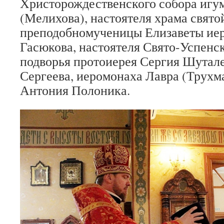
Христорождественского собора игу
(Мелихова), настоятеля храма свято
преподобномученицы Елизаветы ие
Гасюкова, настоятеля Свято-Успенс
подворья протоиерея Сергия Шутале
Сергеева, иеромонаха Лавра (Трухма
Антония Полоника.