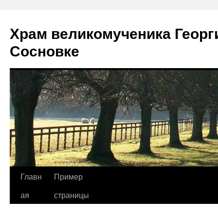
Храм великомученика Георг
Сосновке
Перейти
Главн
Пример
к
ая
страницы
содержимому