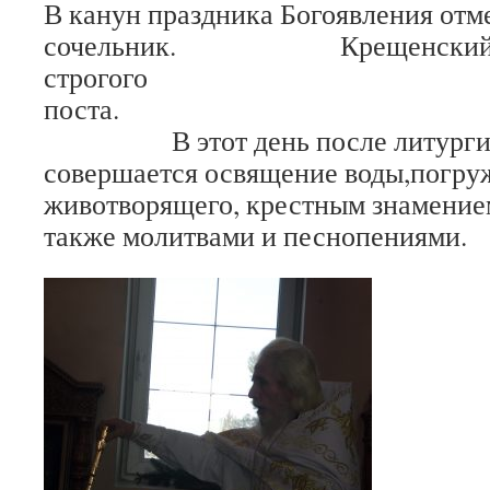
В канун праздника Богоявления от
сочельник. Крещенский со
строгого
пос
В этот день после литургии В
совершается освящение воды,погру
животворящего, крестным знамением
также молитвами и песнопениями.