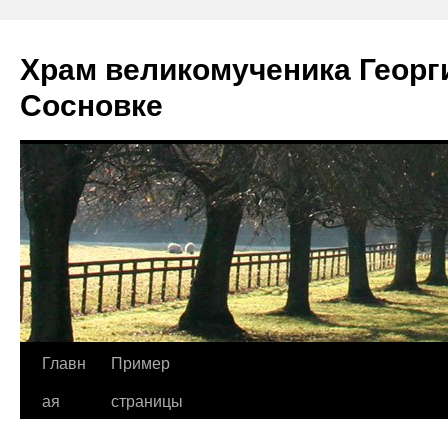
Храм великомученика Георг
Сосновке
Перейти
Главн
Пример
к
ая
страницы
содержимому