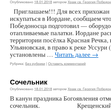
Опубликовано
18.01.2018
автором
Храм св. Георгия Победо
Приглашаем!!! Для всех прихожан
искупаться в Иордане, сообщаем что
Победоносца подготовил — оборудо
отапливаемые палатки. Иордане ра
территории посёлка Красная Речка, 
Ульяновская, в право к реке Уссури 
установлены …
Читать далее
→
Рубрика:
Без рубрики
|
Оставить комментарий
Сочельник
Опубликовано
18.01.2018
автором
Храм св. Георгия Победо
В канун праздника Богоявления от
сочельник. Крещенский со