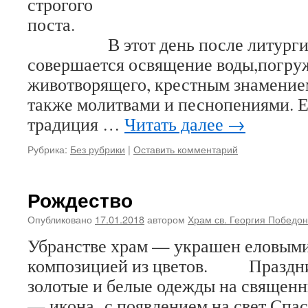
строгого
пос
В этот день после литургии В
совершается освящение воды,погру
животворящего, крестным знамением
также молитвами и песнопениями. Е
традиция …
Читать далее
→
Рубрика:
Без рубрики
|
Оставить комментарий
Рождество
Опубликовано
17.01.2018
автором
Храм св. Георгия Победо
Убранстве храм — украшен еловыми
композицией из цветов. Праздни
золотые и белые одежды на священн
— икона с появлением на свет Спа