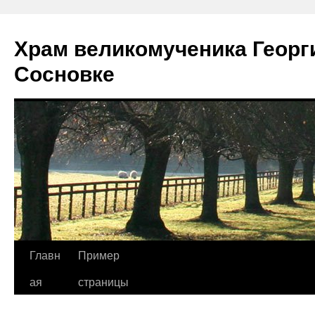
Храм великомученика Георг
Сосновке
Перейти
Главн
Пример
к
ая
страницы
содержимому