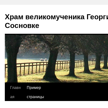
Храм великомученика Георг
Сосновке
Перейти
Главн
Пример
к
ая
страницы
содержимому