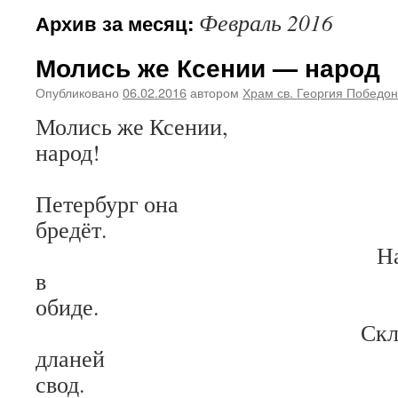
Февраль 2016
Архив за месяц:
Молись же Ксении — народ
Опубликовано
06.02.2016
автором
Храм св. Георгия Победо
Молись же Ксении,
нар
Скво
Петербург она
бред
На век свой т
в
оби
Склонив над
дланей
сво