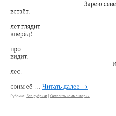
Зарёю северн
вста
На три
лет глядит
впер
И скорби Р
про
вид
И разрастает
ле
Посмер
сонм её …
Читать далее
→
Рубрика:
Без рубрики
|
Оставить комментарий