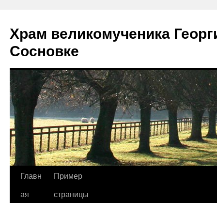
Храм великомученика Георг
Сосновке
Перейти
Главн
Пример
к
ая
страницы
содержимому