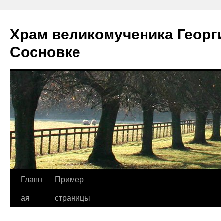
Храм великомученика Георг
Сосновке
Перейти
Главн
Пример
к
ая
страницы
содержимому