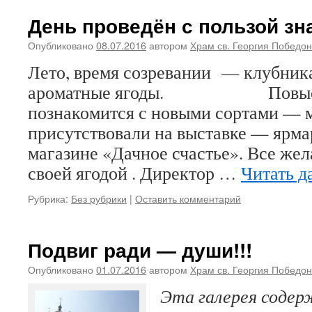
День проведён с пользой зн
Опубликовано
08.07.2016
автором
Храм св. Георгия Победо
Лето, время созревании — клубник
ароматные ягоды. Повысить 
познакомится с новыми сортами — м
присутствовали на выставке — ярма
магазине «Дачное счастье». Все ж
своей ягодой . Директор …
Читать д
Рубрика:
Без рубрики
|
Оставить комментарий
Подвиг ради — души!!!
Опубликовано
01.07.2016
автором
Храм св. Георгия Победо
Эта галерея соде