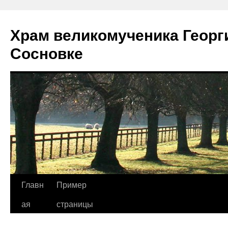
Храм великомученика Георг
Сосновке
Перейти
Главн
Пример
к
ая
страницы
содержимому