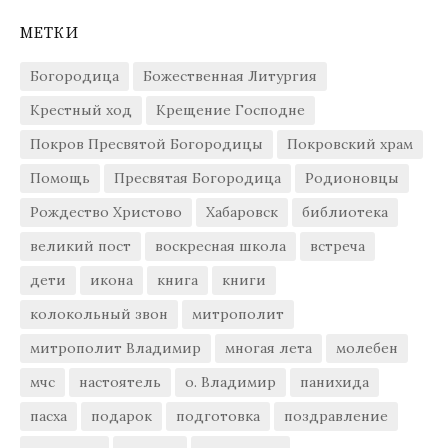
МЕТКИ
Богородица
Божественная Литургия
Крестный ход
Крещение Господне
Покров Пресвятой Богородицы
Покровский храм
Помощь
Пресвятая Богородица
Родионовцы
Рождество Христово
Хабаровск
библиотека
великий пост
воскресная школа
встреча
дети
икона
книга
книги
колокольный звон
митрополит
митрополит Владимир
многая лета
молебен
мчс
настоятель
о. Владимир
панихида
пасха
подарок
подготовка
поздравление