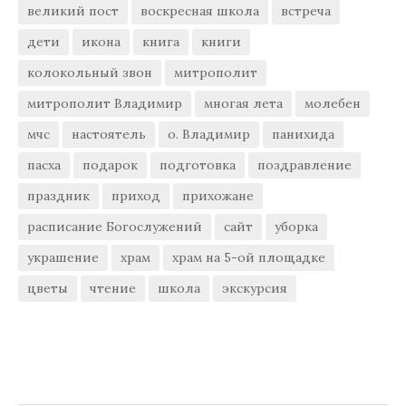
великий пост
воскресная школа
встреча
дети
икона
книга
книги
колокольный звон
митрополит
митрополит Владимир
многая лета
молебен
мчс
настоятель
о. Владимир
панихида
пасха
подарок
подготовка
поздравление
праздник
приход
прихожане
расписание Богослужений
сайт
уборка
украшение
храм
храм на 5-ой площадке
цветы
чтение
школа
экскурсия