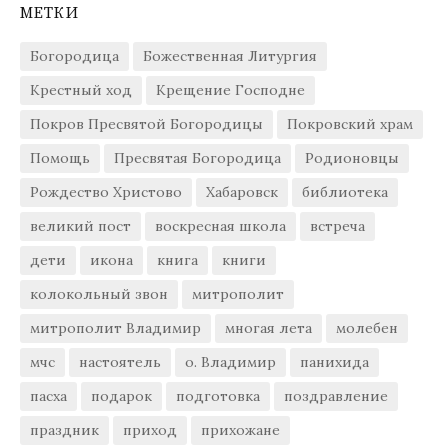
МЕТКИ
Богородица
Божественная Литургия
Крестный ход
Крещение Господне
Покров Пресвятой Богородицы
Покровский храм
Помощь
Пресвятая Богородица
Родионовцы
Рождество Христово
Хабаровск
библиотека
великий пост
воскресная школа
встреча
дети
икона
книга
книги
колокольный звон
митрополит
митрополит Владимир
многая лета
молебен
мчс
настоятель
о. Владимир
панихида
пасха
подарок
подготовка
поздравление
праздник
приход
прихожане