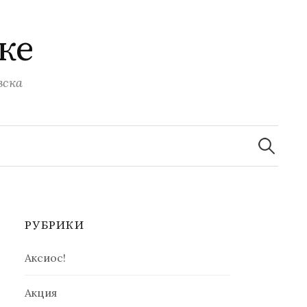
ке
вска
Найти:
РУБРИКИ
Аксиос!
Акция