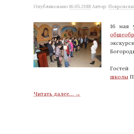
Опубликовано
16.05.2018
Автор:
Покровский
16 мая 
общеобр
экску
Богороди
Гостей 
школы
П
Читать далее… →