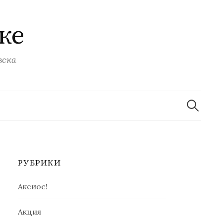
ке
вска
Найти:
РУБРИКИ
Аксиос!
Акция