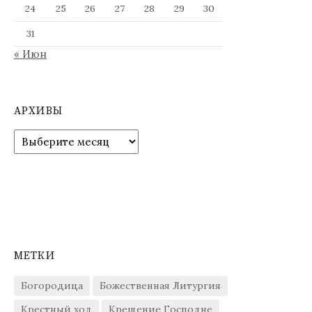
24
25
26
27
28
29
30
31
« Июн
АРХИВЫ
Архивы
МЕТКИ
Богородица
Божественная Литургия
Крестный ход
Крещение Господне