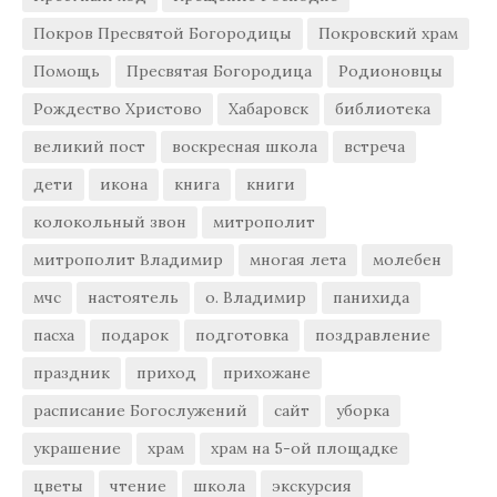
Покров Пресвятой Богородицы
Покровский храм
Помощь
Пресвятая Богородица
Родионовцы
Рождество Христово
Хабаровск
библиотека
великий пост
воскресная школа
встреча
дети
икона
книга
книги
колокольный звон
митрополит
митрополит Владимир
многая лета
молебен
мчс
настоятель
о. Владимир
панихида
пасха
подарок
подготовка
поздравление
праздник
приход
прихожане
расписание Богослужений
сайт
уборка
украшение
храм
храм на 5-ой площадке
цветы
чтение
школа
экскурсия