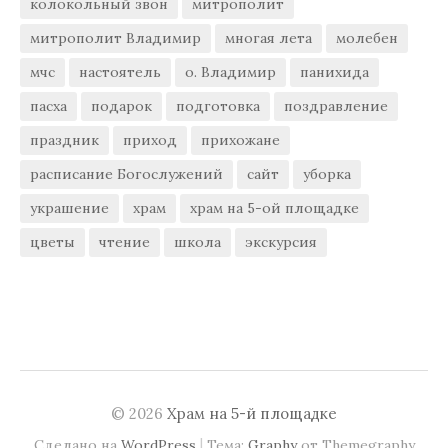
колокольный звон
митрополит
митрополит Владимир
многая лета
молебен
мчс
настоятель
о. Владимир
панихида
пасха
подарок
подготовка
поздравление
праздник
приход
прихожане
расписание Богослужений
сайт
уборка
украшение
храм
храм на 5-ой площадке
цветы
чтение
школа
экскурсия
© 2026
Храм на 5-й площадке
|
Сделано на
WordPress
Тема:
Graphy
от Themegraphy