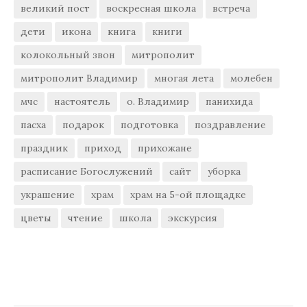
великий пост
воскресная школа
встреча
дети
икона
книга
книги
колокольный звон
митрополит
митрополит Владимир
многая лета
молебен
мчс
настоятель
о. Владимир
панихида
пасха
подарок
подготовка
поздравление
праздник
приход
прихожане
расписание Богослужений
сайт
уборка
украшение
храм
храм на 5-ой площадке
цветы
чтение
школа
экскурсия