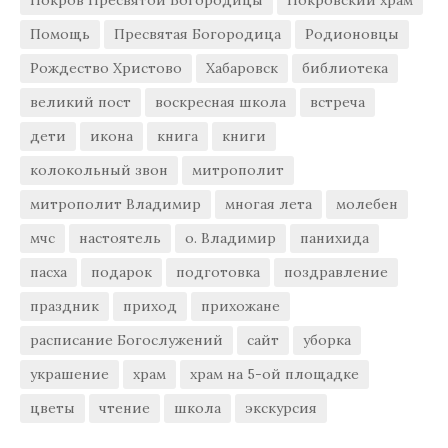
Покров Пресвятой Богородицы
Покровский храм
Помощь
Пресвятая Богородица
Родионовцы
Рождество Христово
Хабаровск
библиотека
великий пост
воскресная школа
встреча
дети
икона
книга
книги
колокольный звон
митрополит
митрополит Владимир
многая лета
молебен
мчс
настоятель
о. Владимир
панихида
пасха
подарок
подготовка
поздравление
праздник
приход
прихожане
расписание Богослужений
сайт
уборка
украшение
храм
храм на 5-ой площадке
цветы
чтение
школа
экскурсия