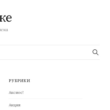
ке
вска
Найти:
РУБРИКИ
Аксиос!
Акция