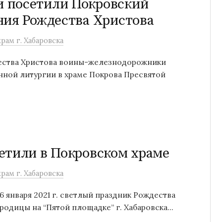
 посетили Покровский
ния Рождества Христова
рам г. Хабаровска
ждества Христова воины-железнодорожники
нной литургии в храме Покрова Пресвятой
етили в Покровском храме
рам г. Хабаровска
 января 2021 г. светлый праздник Рождества
одицы на “Пятой площадке” г. Хабаровска...