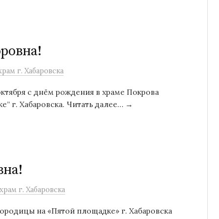
оровна!
рам г. Хабаровска
ктября с днём рождения в храме Покрова
” г. Хабаровска. Читать далее… →
вна!
рам г. Хабаровска
городицы на «Пятой площадке» г. Хабаровска