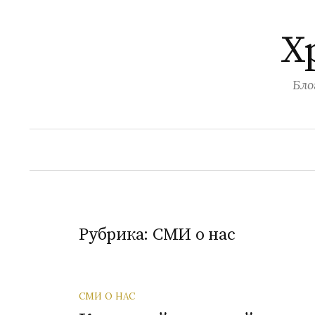
Перейти
к
Х
содержимому
Бло
Рубрика:
СМИ о нас
СМИ О НАС