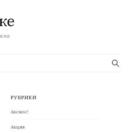
ке
вска
Найти:
РУБРИКИ
Аксиос!
Акция