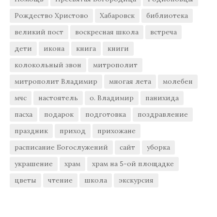
Рождество Христово
Хабаровск
библиотека
великий пост
воскресная школа
встреча
дети
икона
книга
книги
колокольный звон
митрополит
митрополит Владимир
многая лета
молебен
мчс
настоятель
о. Владимир
панихида
пасха
подарок
подготовка
поздравление
праздник
приход
прихожане
расписание Богослужений
сайт
уборка
украшение
храм
храм на 5-ой площадке
цветы
чтение
школа
экскурсия