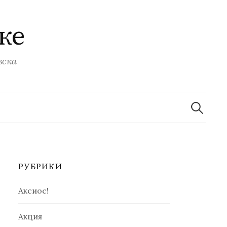
ке
вска
Найти:
РУБРИКИ
Аксиос!
Акция