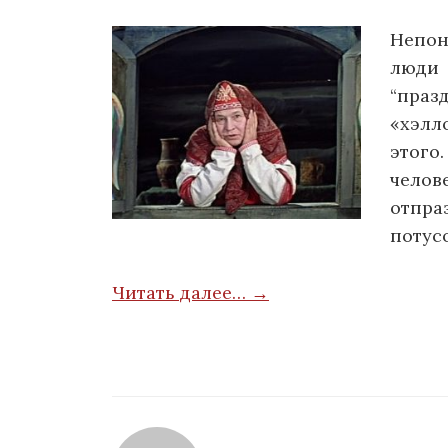
Непон
люди
“праз
«хэлл
этого
чело
отпр
потусо
Читать далее… →