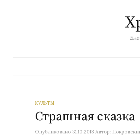
Перейти
к
Х
содержимому
Бло
КУЛЬТЫ
Страшная сказка
Опубликовано
31.10.2018
Автор:
Покровский