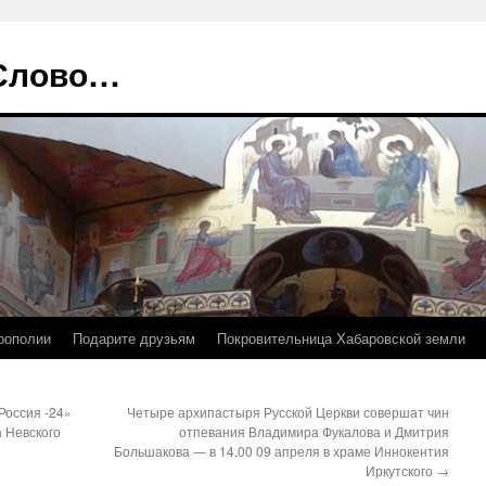
 Слово…
рополии
Подарите друзьям
Покровительница Хабаровской земли
«Россия -24»
Четыре архипастыря Русской Церкви совершат чин
 Невского
отпевания Владимира Фукалова и Дмитрия
Большакова — в 14.00 09 апреля в храме Иннокентия
Иркутского
→