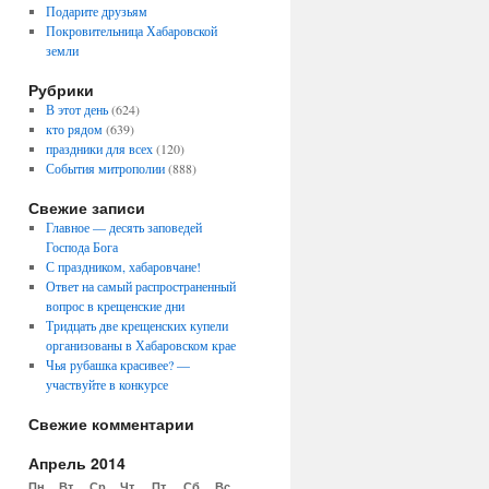
Подарите друзьям
Покровительница Хабаровской
земли
Рубрики
В этот день
(624)
кто рядом
(639)
праздники для всех
(120)
События митрополии
(888)
Свежие записи
Главное — десять заповедей
Господа Бога
С праздником, хабаровчане!
Ответ на самый распространенный
вопрос в крещенские дни
Тридцать две крещенских купели
организованы в Хабаровском крае
Чья рубашка красивее? —
участвуйте в конкурсе
Свежие комментарии
Апрель 2014
Пн
Вт
Ср
Чт
Пт
Сб
Вс