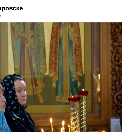
аровске
o