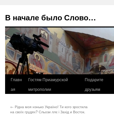
В начале было Слово…
Перейти
Главн
Гостям Приамурской
Подарите
к
ая
митрополии
друзьям
содержимому
←
Рідна моя нэнько Україно! Ти кого зростила
на своїх грудях? Сльози ллє і Захід и Восток.