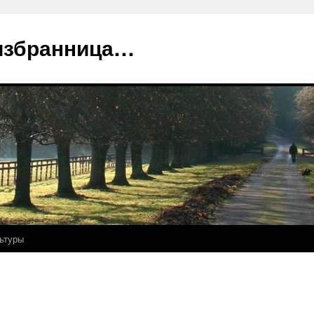
избранница…
ьтуры