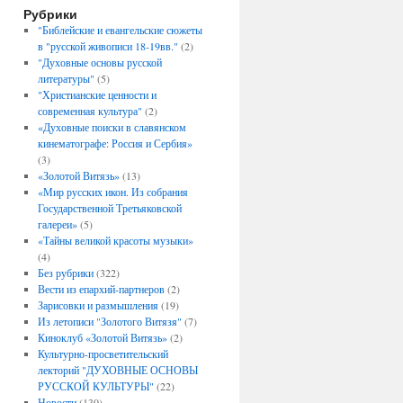
Рубрики
"Библейские и евангельские сюжеты
в "русской живописи 18-19вв."
(2)
"Духовные основы русской
литературы"
(5)
"Христианские ценности и
современная культура"
(2)
«Духовные поиски в славянском
кинематографе: Россия и Сербия»
(3)
«Золотой Витязь»
(13)
«Мир русских икон. Из собрания
Государственной Третьяковской
галереи»
(5)
«Тайны великой красоты музыки»
(4)
Без рубрики
(322)
Вести из епархий-партнеров
(2)
Зарисовки и размышления
(19)
Из летописи "Золотого Витязя"
(7)
Киноклуб «Золотой Витязь»
(2)
Культурно-просветительский
лекторий "ДУХОВНЫЕ ОСНОВЫ
РУССКОЙ КУЛЬТУРЫ"
(22)
Новости
(130)