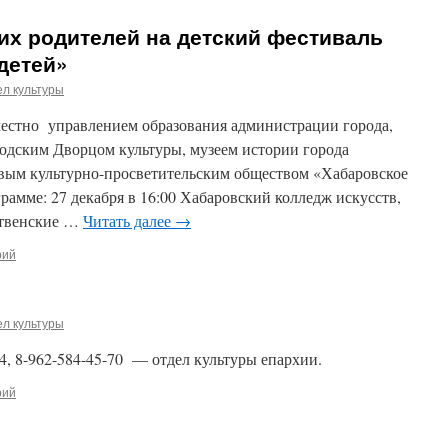
их родителей на детский фестиваль
детей»
л культуры
местно управлением образования администрации города,
одским Дворцом культуры, музеем истории города
вым культурно-просветительским обществом «Хабаровское
рамме: 27 декабря в 16:00 Хабаровский колледж искусств,
ественские …
Читать далее
→
рий
л культуры
04, 8-962-584-45-70 — отдел культуры епархии.
рий