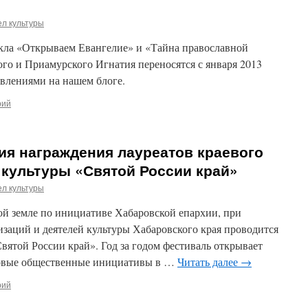
л культуры
икла «Открываем Евангелие» и «Тайна православной
го и Приамурского Игнатия переносятся с января 2013
бъявлениями на нашем блоге.
рий
ия награждения лауреатов краевого
 культуры «Святой России край»
л культуры
ой земле по инициативе Хабаровской епархии, при
заций и деятелей культуры Хабаровского края проводится
вятой России край». Год за годом фестиваль открывает
новые общественные инициативы в …
Читать далее
→
рий