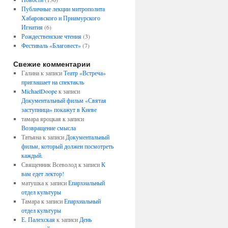
Публичные лекции митрополита
Хабаровского и Приамурского
Игнатия
(6)
Рождественские чтения
(3)
Фестиваль «Благовест»
(7)
Свежие комментарии
Галина
к записи
Театр «Встреча»
приглашает на спектакль
MichaelDoope
к записи
Документальный фильм «Святая
заступница» покажут в Киеве
тамара яроцкая
к записи
Возвращение смысла
Татьяна
к записи
Документальный
фильм, который должен посмотреть
каждый.
Священник Всеволод
к записи
К
вам едет лектор!
матушка
к записи
Епархиальный
отдел культуры
Тамара
к записи
Епархиальный
отдел культуры
Е. Палехская
к записи
День