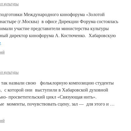
л культуры
ах подготовки Международного кинофорума «Золотой
настыре (г.Москва) в офисе Дирекции Форума состоялась
инимали участие представители министерства культуры
ьный директор кинофорума А. Костюченко. Хабаровскую
→
рий
л культуры
так назвали свою фольклорную композицию студенты
в, с которой они выступили в Хабаровской духовной
но- просветительский цикл «Связующая нить».
е моменты, почувствовать сцену, зал — для этого и …
рий