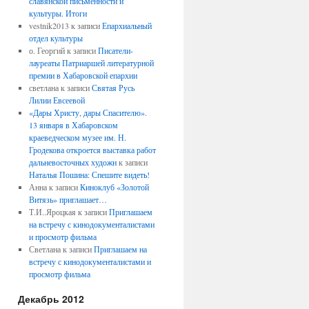
славянской письменности и
культуры. Итоги
vestnik2013
к записи
Епархиальный
отдел культуры
о. Георгий
к записи
Писатели-
лауреаты Патриаршей литературной
премии в Хабаровской епархии
светлана
к записи
Святая Русь
Лилии Евсеевой
«Дары Христу, дары Спасителю».
13 января в Хабаровском
краеведческом музее им. Н.
Гродекова откроется выставка работ
дальневосточных художн
к записи
Наталья Пошина: Спешите видеть!
Анна
к записи
Киноклуб «Золотой
Витязь» приглашает…
Т.И..Яроцкая
к записи
Приглашаем
на встречу с кинодокументалистами
и просмотр фильма
Светлана
к записи
Приглашаем на
встречу с кинодокументалистами и
просмотр фильма
Декабрь 2012