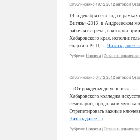
Опубликовано
18.12.2012
автором
Отде
14го декабря сего года в рамк
Витязь»-2013 в Андреевском мо
рабочая встреча , в которой пр
Хабаровского края, исполнител
епархию РПЦ …
Читать далее
Рубрика:
Новости
|
Оставить коммента
Опубликовано
04.12.2012
автором
Отде
«От рожденья до успенья» — 
Хабаровского колледжа искусст
семинарии, продолжив музыкаль
Отрепетировать важные ключевы
Читать далее
→
Рубрика:
Новости
|
Оставить коммента