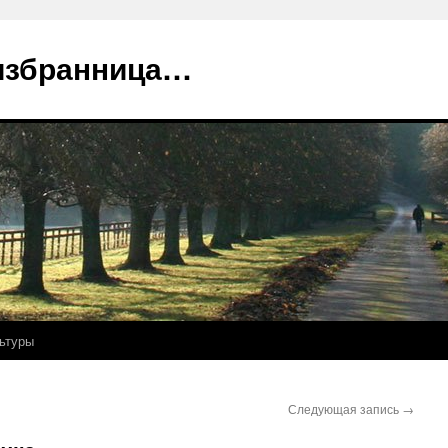
избранница…
ьтуры
Следующая запись
→