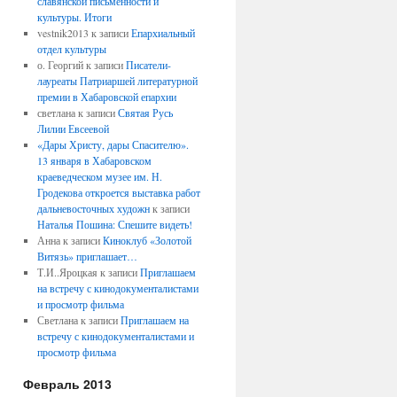
славянской письменности и
культуры. Итоги
vestnik2013
к записи
Епархиальный
отдел культуры
о. Георгий
к записи
Писатели-
лауреаты Патриаршей литературной
премии в Хабаровской епархии
светлана
к записи
Святая Русь
Лилии Евсеевой
«Дары Христу, дары Спасителю».
13 января в Хабаровском
краеведческом музее им. Н.
Гродекова откроется выставка работ
дальневосточных художн
к записи
Наталья Пошина: Спешите видеть!
Анна
к записи
Киноклуб «Золотой
Витязь» приглашает…
Т.И..Яроцкая
к записи
Приглашаем
на встречу с кинодокументалистами
и просмотр фильма
Светлана
к записи
Приглашаем на
встречу с кинодокументалистами и
просмотр фильма
Февраль 2013