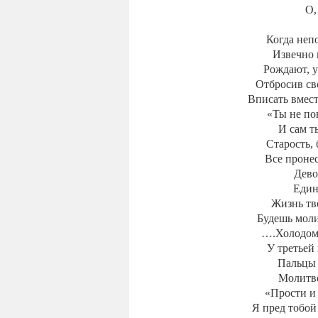
О,
Когда неп
Извечно 
Рождают, у
Отбросив св
Вписать вмест
«Ты не по
И сам т
Старость, 
Все проне
Дево
Един
Жизнь тв
Будешь моли
….Холодом 
У третьей
Пальцы 
Молитве
«Прости и 
Я пред тобой