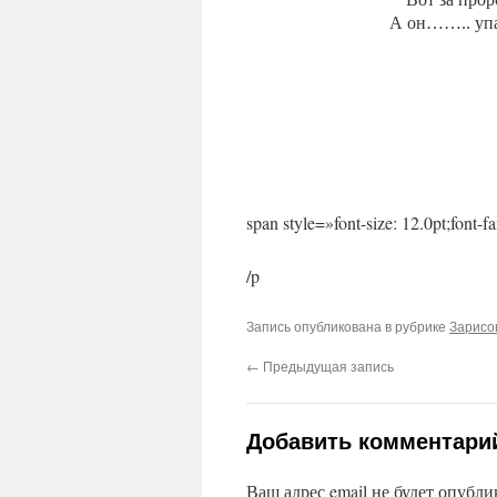
А он…….. упа
span style=»font-size: 12.0pt;font-
/p
Запись опубликована в рубрике
Зарисо
←
Предыдущая запись
Добавить комментари
Ваш адрес email не будет опубли