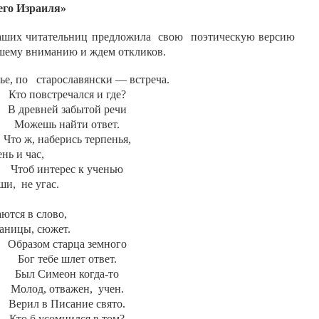
его Израиля»
аших читательниц предложила
свою
поэтическую версию
ашему вниманию и ждем откликов.
ье, по
старославянски — встреча.
Кто повстречался и где?
В древней забытой речи
Можешь найти ответ.
Что ж, наберись терпенья,
час,
Чтоб интерес к ученью
,
не угас.
в слово,
, сюжет.
Образом старца земного
Бог тебе шлет ответ.
Был Симеон когда-то
Молод, отважен,
учен.
Верил в Писание свято.
Кто б усомнился в том?