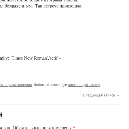
л бездыханным.
Так встреча произошла.
family: ‘Times New Roman’,’serif'»
вки и размышления
. Добавьте в закладки
постоянную ссылку
.
Следующая запись
→
й
*
кован.
Обязательные поля помечены