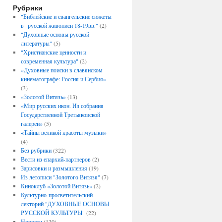
Рубрики
"Библейские и евангельские сюжеты
в "русской живописи 18-19вв."
(2)
"Духовные основы русской
литературы"
(5)
"Христианские ценности и
современная культура"
(2)
«Духовные поиски в славянском
кинематографе: Россия и Сербия»
(3)
«Золотой Витязь»
(13)
«Мир русских икон. Из собрания
Государственной Третьяковской
галереи»
(5)
«Тайны великой красоты музыки»
(4)
Без рубрики
(322)
Вести из епархий-партнеров
(2)
Зарисовки и размышления
(19)
Из летописи "Золотого Витязя"
(7)
Киноклуб «Золотой Витязь»
(2)
Культурно-просветительский
лекторий "ДУХОВНЫЕ ОСНОВЫ
РУССКОЙ КУЛЬТУРЫ"
(22)
Новости
(130)