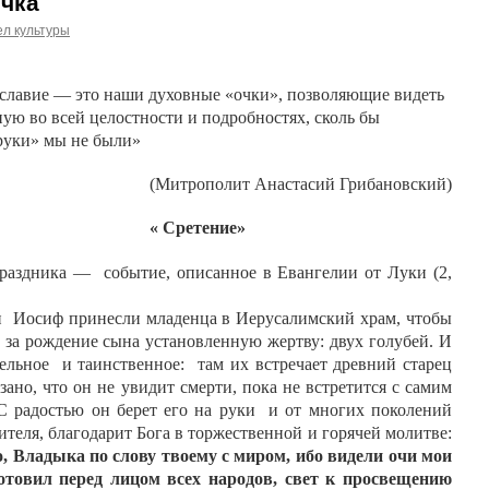
ичка
л культуры
славие — это наши духовные «очки», позволяющие видеть
ую во всей целостности и подробностях, сколь бы
руки» мы не были»
(Митрополит Анастасий Грибановский)
« Сретение»
праздника —
событие, описанное в Евангелии от Луки (2,
и
Иосиф принесли младенца в Иерусалимский храм, чтобы
 за рождение сына установленную жертву: двух голубей. И
ельное
и таинственное:
там их встречает древний старец
ано, что он не увидит смерти, пока не встретится с самим
 радостью он берет его на руки
и от многих поколений
теля, благодарит Бога в торжественной и горячей молитве:
 Владыка по слову твоему с миром, ибо видели очи мои
готовил перед лицом всех народов, свет к просвещению