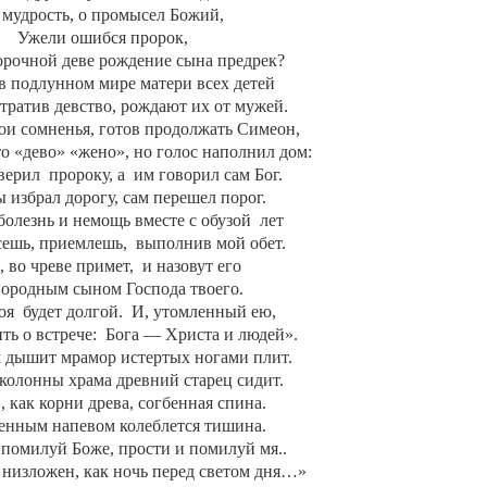
 мудрость, о промысел Божий,
Ужели ошибся пророк,
орочной деве рождение сына предрек?
в подлунном мире матери всех детей
тратив девство, рождают их от мужей.
ои сомненья, готов продолжать Симеон,
о «дево» «жено», но голос наполнил дом:
верил
пророку, а
им говорил сам Бог.
ы избрал дорогу, сам перешел порог.
болезнь и немощь вместе с обузой
лет
сешь, приемлешь,
выполнив мой обет.
, во чреве примет,
и назовут его
ородным сыном Господа твоего.
оя
будет долгой.
И, утомленный ею,
ть о встрече:
Бога — Христа и людей».
дышит мрамор истертых ногами плит.
 колонны храма древний старец сидит.
, как корни древа, согбенная спина.
нным напевом колеблется тишина.
помилуй Боже, прости и помилуй мя..
 низложен, как ночь перед светом дня…»