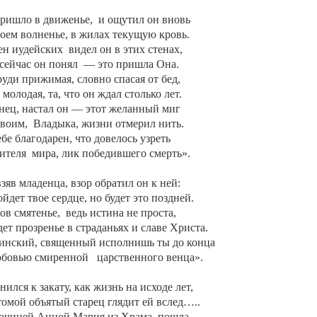
пришло в движенье,
и ощутил он вновь
воем волненье, в жилах текущую кровь.
ен иудейских
видел он в этих стенах,
сейчас он понял
— это пришла Она.
уди прижимая, словно спасая от бед,
 молодая, та, что он ждал столько лет.
онец, настал он — этот желанный миг
воим,
Владыка, жизни отмерил нить.
ебе благодарен, что довелось узреть
ителя
мира, лик победившего смерть».
зяв младенца, взор обратил он к ней:
йдет твое сердце, но будет это поздней.
ов смятенье,
ведь истина не проста,
ет прозренье в страданьях и славе Христа.
ринский, священный исполнишь ты до конца
юбовью смиренной
царственного венца».
ился к закату, как жизнь на исходе лет,
омой объятый старец глядит ей вслед…..
рочицей Анной Мария из Храма
пошла.