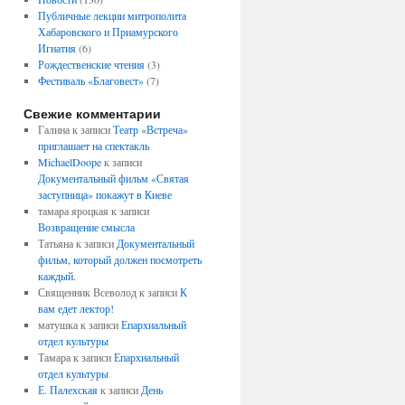
Публичные лекции митрополита
Хабаровского и Приамурского
Игнатия
(6)
Рождественские чтения
(3)
Фестиваль «Благовест»
(7)
Свежие комментарии
Галина
к записи
Театр «Встреча»
приглашает на спектакль
MichaelDoope
к записи
Документальный фильм «Святая
заступница» покажут в Киеве
тамара яроцкая
к записи
Возвращение смысла
Татьяна
к записи
Документальный
фильм, который должен посмотреть
каждый.
Священник Всеволод
к записи
К
вам едет лектор!
матушка
к записи
Епархиальный
отдел культуры
Тамара
к записи
Епархиальный
отдел культуры
Е. Палехская
к записи
День