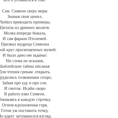
Сам
Симеон сверх меры
Знанья свои ценил,
Любил приводить примеры,
Цитаты из древних молитв.
Молва впереди бежала,
И сам фараон Птолемей.
Призвал мудреца Симеона
вой круг просвещенных мужей.
И было дано им заданье:
Ни слова не исказив,
Библейские тайны писанья
Для чтения грекам
открыть.
рудились толковники споро,
Забыв про еду и про сон.
И свиток
Исайи скоро
В работу взял Симеон.
Вживаясь в каждую строчку,
Огнем вдохновенья горя,
Готов уж поставить точку,
о вдруг затуманился взгляд.