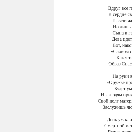
Вдруг все 
В сердце с
Тысячи ж
Но лишь 
Сына к гр
Дева идет
Вот, нак
«Словом с
Как я т
Образ Спас
На руки в
«Оружье про
Будет ум
И к людям прид
Свой долг мате
Заслужишь л
День уж клон
Смертной ист
Вот за про