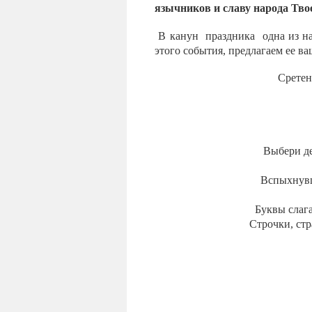
язычников и славу народа Тво
В канун
праздника
одна из н
этого события, предлагаем ее в
Сретен
Выбери день и 
Вспыхнувши
Буквы слагаются 
Строчки, страницы