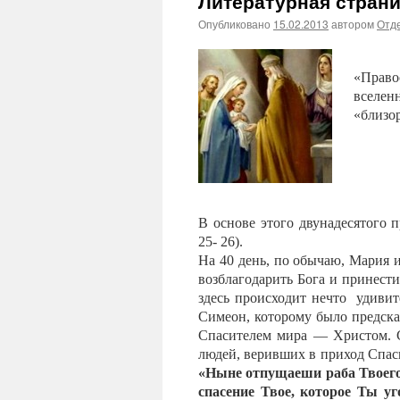
Литературная стран
Опубликовано
15.02.2013
автором
Отде
«Право
вселенн
«близо
В основе этого двунадесятого 
25- 26).
На 40 день, по обычаю, Мария 
возблагодарить Бога и принести
здесь происходит нечто
удивит
Симеон, которому было предсказ
Спасителем мира — Христом. С
людей, веривших в приход Спаси
«Ныне отпущаеши раба Твоего,
спасение Твое, которое Ты у