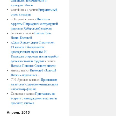
славянской письменности и
культуры. Итоги
vestnik2013
к записи
Епархиальный
отдел культуры
о. Георгий
к записи
Писатели-
лауреаты Патриаршей литературной
премии в Хабаровской епархии
светлана
к записи
Святая Русь
Лилии Евсеевой
«Дары Христу, дары Спасителю».
13 января в Хабаровском
краеведческом музее им. Н.
Гродекова откроется выставка работ
дальневосточных художн
к записи
Наталья Пошина: Спешите видеть!
Анна
к записи
Киноклуб «Золотой
Витязь» приглашает…
Т.И..Яроцкая
к записи
Приглашаем
на встречу с кинодокументалистами
и просмотр фильма
Светлана
к записи
Приглашаем на
встречу с кинодокументалистами и
просмотр фильма
Апрель 2013