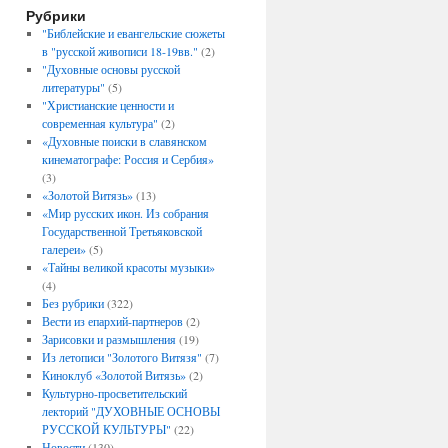
Рубрики
"Библейские и евангельские сюжеты
в "русской живописи 18-19вв."
(2)
"Духовные основы русской
литературы"
(5)
"Христианские ценности и
современная культура"
(2)
«Духовные поиски в славянском
кинематографе: Россия и Сербия»
(3)
«Золотой Витязь»
(13)
«Мир русских икон. Из собрания
Государственной Третьяковской
галереи»
(5)
«Тайны великой красоты музыки»
(4)
Без рубрики
(322)
Вести из епархий-партнеров
(2)
Зарисовки и размышления
(19)
Из летописи "Золотого Витязя"
(7)
Киноклуб «Золотой Витязь»
(2)
Культурно-просветительский
лекторий "ДУХОВНЫЕ ОСНОВЫ
РУССКОЙ КУЛЬТУРЫ"
(22)
Новости
(130)