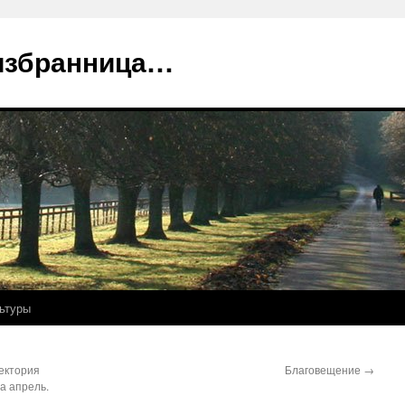
избранница…
ьтуры
ектория
Благовещение
→
а апрель.