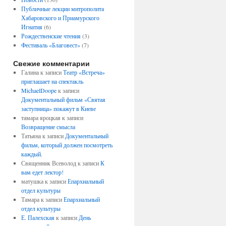
Публичные лекции митрополита
Хабаровского и Приамурского
Игнатия
(6)
Рождественские чтения
(3)
Фестиваль «Благовест»
(7)
Свежие комментарии
Галина
к записи
Театр «Встреча»
приглашает на спектакль
MichaelDoope
к записи
Документальный фильм «Святая
заступница» покажут в Киеве
тамара яроцкая
к записи
Возвращение смысла
Татьяна
к записи
Документальный
фильм, который должен посмотреть
каждый.
Священник Всеволод
к записи
К
вам едет лектор!
матушка
к записи
Епархиальный
отдел культуры
Тамара
к записи
Епархиальный
отдел культуры
Е. Палехская
к записи
День