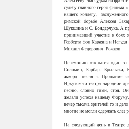
Алексееву, чья судьба на фронт
судьбу главного героя фильма
нашего коллегу, заслуженного
римской борьбе Алексея Зах
Шукшина и С. Бондарчука. А пр
принимавший участие в боях 
Герберта фон Караяна и Иегуди
Михаил Федорович Рожков.
Церемонию открытия один за
Соломин, Барбара Брыльска, 
аккорд- песня « Прощание с
Иркутского театра народной д
песню, словно гимн, стоя. Он
желали успеха нашему Форуму, 
вечер тысяча зрителей то и дел
многие не могли сдержать слез 
На следующий день в Театре д