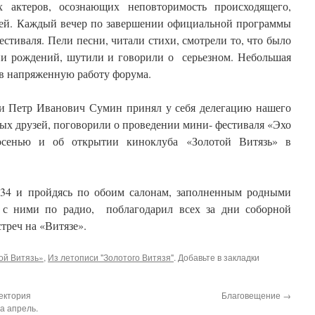
 актеров, осознающих неповторимость происходящего,
елей. Каждый вечер по завершении официальной программы
естиваля. Пели песни, читали стихи, смотрели то, что было
ни рождений, шутили и говорили о серьезном. Небольшая
в напряженную работу форума.
ти Петр Иванович Сумин принял у себя делегацию нашего
ых друзей, поговорили о проведении мини- фестиваля «Эхо
сенью и об открытии киноклуба «Золотой Витязь» в
134 и пройдясь по обоим салонам, заполненным родными
 с ними по радио, поблагодарил всех за дни соборной
треч на «Витязе».
ой Витязь»
,
Из летописи "Золотого Витязя"
. Добавьте в закладки
ектория
Благовещение
→
а апрель.