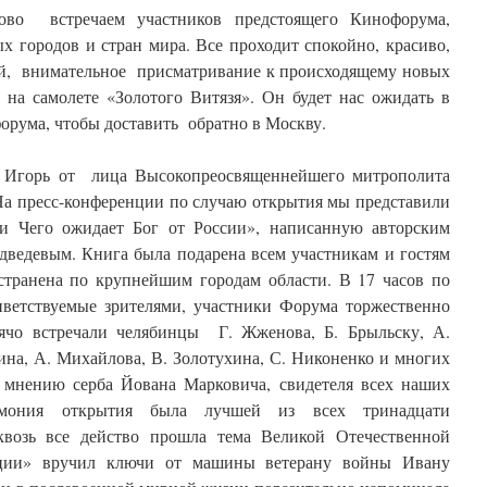
ово встречаем участников предстоящего Кинофорума,
х городов и стран мира. Все проходит спокойно, красиво,
зей, внимательное присматривание к происходящему новых
 на самолете «Золотого Витязя». Он будет нас ожидать в
орума, чтобы доставить обратно в Москву.
ец Игорь от лица Высокопреосвященнейшего митрополита
На пресс-конференции по случаю открытия мы представили
ли Чего ожидает Бог от России», написанную авторским
едведевым. Книга была подарена всем участникам и гостям
странена по крупнейшим городам области. В 17 часов по
иветствуемые зрителями, участники Форума торжественно
ячо встречали челябинцы Г. Жженова, Б. Брыльску, А.
ина, А. Михайлова, В. Золотухина, С. Никоненко и многих
 мнению серба Йована Марковича, свидетеля всех наших
мония открытия была лучшей из всех тринадцати
возь все действо прошла тема Великой Отечественной
ии» вручил ключи от машины ветерану войны Ивану