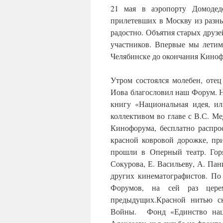
21 мая в аэропорту Домодед
прилетевших в Москву из разны
радостно. Объятия старых дру
участников. Впервые мы летим
Челябинске до окончания Киноф
Утром состоялся молебен, от
Иова благословил наш Форум. 
книгу «Национальная идея, и
коллективом во главе с В.С. М
Кинофорума, бесплатно распро
красной ковровой дорожке, пр
прошли в Оперный театр. Гор
Сокурова, Е. Васильеву, А. Пан
других кинематографистов. По
Форумов, на сей раз цере
предыдущих.
Красной нитью ск
Войны. Фонд «Единство нац