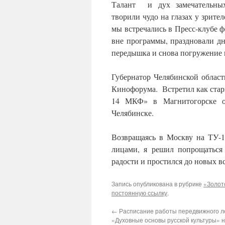
Талант и дух замечательных
творили чудо на глазах у зрит
мы встречались в Пресс-клубе ф
вне программы, праздновали д
передышка и снова погружение 
Губернатор Челябинской облас
Кинофорума. Встретил как стар
14 МКФ» в Магнитогорске о
Челябинске.
Возвращаясь в Москву на ТУ-
лицами, я решил попрощаться
радости и простился до новых вс
Запись опубликована в рубрике
«Золот
постоянную ссылку
.
←
Расписание работы передвижного л
«Духовные основы русской культуры» н