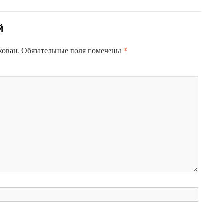
й
*
кован.
Обязательные поля помечены