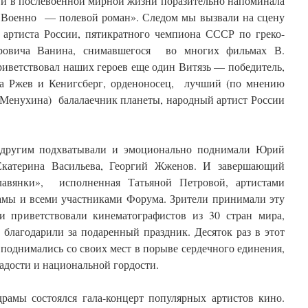
е и в послевоенной мирной жизни поразительно напоминала
 « Военно — полевой роман». Следом мы вызвали на сцену
 артиста России, пятикратного чемпиона СССР по греко-
аровича Ванина, снимавшегося во многих фильмах В.
иветствовал наших героев еще один Витязь — победитель,
за Ржев и Кенигсберг, орденоносец, лучший (по мнению
 Менухина) балалаечник планеты, народный артист России
 другим подхватывали и эмоционально поднимали Юрий
Екатерина Васильева, Георгий Жженов. И завершающий
лавянки», исполненная Татьяной Петровой, артистами
рамы и всеми участниками Форума. Зрители принимали эту
и приветствовали кинематографистов из 30 стран мира,
благодарили за подаренный праздник. Десяток раз в этот
о поднимались со своих мест в порыве сердечного единения,
радости и национальной гордости.
рамы состоялся гала-концерт популярных артистов кино.