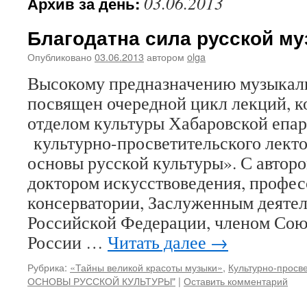
03.06.2013
Архив за день:
Благодатна сила русской му
Опубликовано
03.06.2013
автором
olga
Высокому предназначению музыкал
посвящен очередной цикл лекций, 
отделом культуры Хабаровской епар
культурно-просветительского лект
основы русской культуры». С авторо
доктором искусствоведения, профе
консерватории, Заслуженным деятел
Российской Федерации, членом Сою
России …
Читать далее
→
Рубрика:
«Тайны великой красоты музыки»
,
Культурно-просв
ОСНОВЫ РУССКОЙ КУЛЬТУРЫ"
|
Оставить комментарий