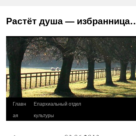
Растёт душа — избранница
Перейти
Главн
Епархиальный отдел
к
ая
культуры
содержимому