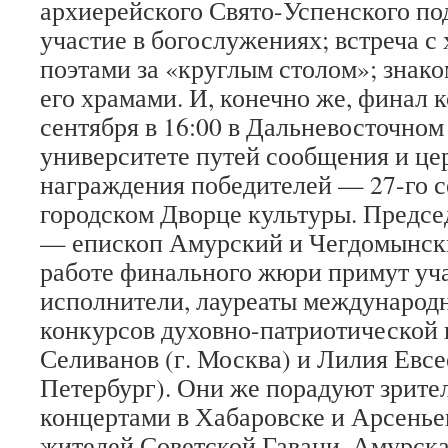
архиерейского Свято-Успенского по
участие в богослужениях; встреча с
поэтами за «круглым столом»; знако
его храмами. И, конечно же, финал 
сентября в 16:00 в Дальневосточном
университете путей сообщения и це
награждения победителей — 27-го се
городском Дворце культуры. Предс
— епископ Амурский и Чегдомынск
работе финального жюри примут уча
исполнители, лауреаты международ
конкурсов духовно-патриотической
Селиванов (г. Москва) и Лилия Евсее
Петербург). Они же порадуют зрите
концертами в Хабаровске и Арсеньев
жителей Советской Гавани, Амурска