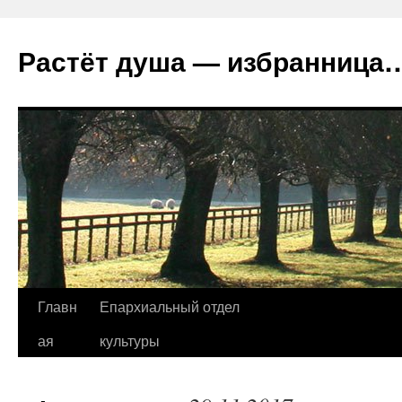
Растёт душа — избранница
Перейти
Главн
Епархиальный отдел
к
ая
культуры
содержимому