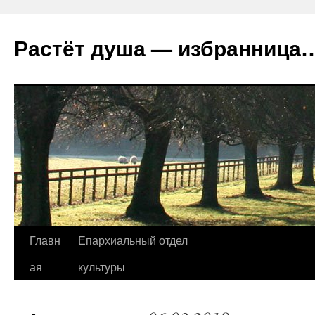
Растёт душа — избранница
Перейти
Главн
Епархиальный отдел
к
ая
культуры
содержимому