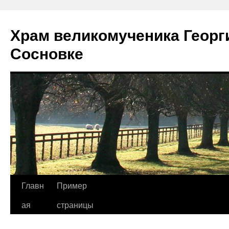
Храм великомученика Георг
Сосновке
Перейти
Главн
Пример
к
ая
страницы
содержимому