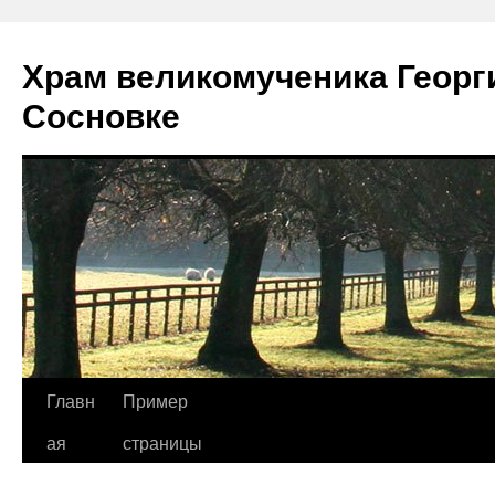
Храм великомученика Георг
Сосновке
Перейти
Главн
Пример
к
ая
страницы
содержимому