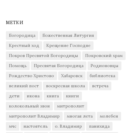
МЕТКИ
Богородица
Божественная Литургия
Крестный ход
Крещение Господне
Покров Пресвятой Богородицы
Покровский храм
Помощь
Пресвятая Богородица
Родионовцы
Рождество Христово
Хабаровск
библиотека
великий пост
воскресная школа
встреча
дети
икона
книга
книги
колокольный звон
митрополит
митрополит Владимир
многая лета
молебен
мчс
настоятель
о. Владимир
панихида