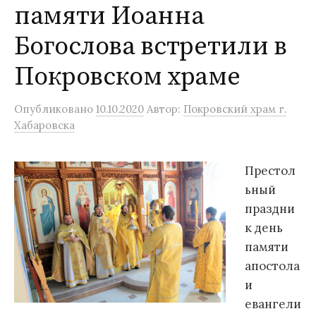
памяти Иоанна
Богослова встретили в
Покровском храме
Опубликовано
10.10.2020
Автор:
Покровский храм г.
Хабаровска
Престол
ьный
праздни
к день
памяти
апостола
и
евангели