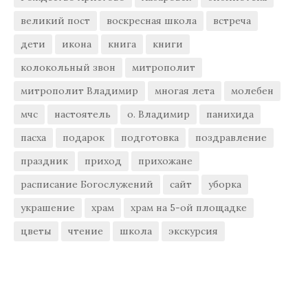
великий пост
воскресная школа
встреча
дети
икона
книга
книги
колокольный звон
митрополит
митрополит Владимир
многая лета
молебен
мчс
настоятель
о. Владимир
панихида
пасха
подарок
подготовка
поздравление
праздник
приход
прихожане
расписание Богослужений
сайт
уборка
украшение
храм
храм на 5-ой площадке
цветы
чтение
школа
экскурсия