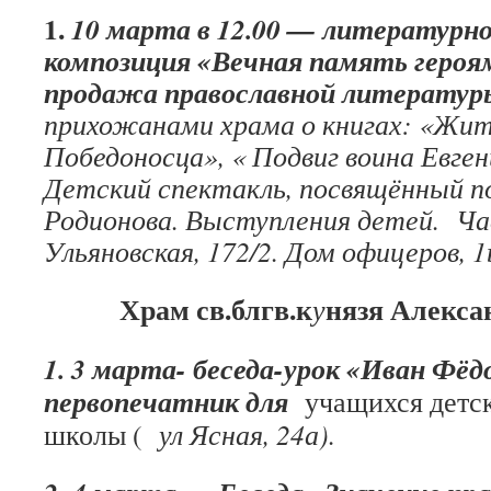
1.
10 марта в 12.00 — литературн
композиция «Вечная память героя
продажа православной литератур
прихожанами храма о книгах: «Жит
Победоносца», « Подвиг воина Евген
Детский спектакль, посвящённый по
Родионова. Выступления детей. Ч
Ульяновская, 172/2. Дом офицеров,
Храм св.блгв.к
нязя Алекса
у
1. 3 марта- беседа-урок «Иван Фёд
первопечатник для
учащихся детс
школы (
ул Ясная, 24а).