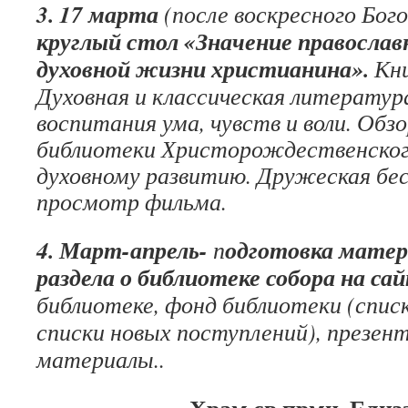
3.
17 марта
(после воскресного Бог
к
руглый стол «Значение православ
духовной жизни христианина».
Кни
Духовная и классическая литератур
воспитания ума, чувств и воли. Об
библиотеки Христорождественског
духовному развитию. Дружеская бес
просмотр фильма.
4. Март-апрель-
одготовка матер
п
раздела о библиотеке собора на сай
библиотеке, фонд библиотеки (спис
списки новых поступлений), презент
материалы..