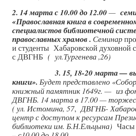
2. 14 марта с 10.00 до 12.00
семи
—
«Православная книга в современно
специалистов библиотечной систе
православных храмов .
Семинар
про
и студенты Хабаровской духовной 
с ДВГНБ
( ул.Тургенева ,26)
3. 15, 18-20 марта — выст
книги».
Будет представлено «Собо
книжный памятник 1649г. — из фон
ДВГНБ. 14 марта в 17.00 — торже
( ул. Истомина, 57
,
ДВГНБ- Хабаров
центр с доступом к ресурсам През
библиотеки им. Б.Н.Ельцына)
Час
– с10.00 до 18.00