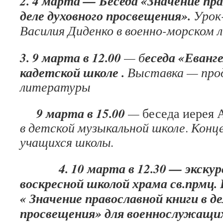
2. 4 марта — Беседа «Значение пра
деле духовного просвещения».
Урок
Василия Диденко в военно-морском л
3. 9 марта в 12.00
еседа «Еванг
— б
кадетской школе .
Выставка — про
литературы
9 марта в 15.00
—
беседа иерея 
в детской музыкальной школе
.
Конц
учащихся школы.
4. 10 марта в 12.30 — экскурс
воскресной школой храма св.прмц. 
« Значение православной книги в де
просвещения» для военнослужащих