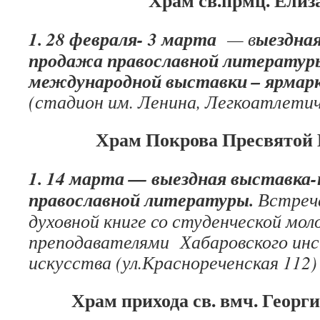
Храм св.прмц. Елиз
1. 28 февраля- 3 марта
ыездна
— в
продажа православной литературы
международной выставки – ярмарк
(стадион им. Ленина, Легкоатлети
Храм Покрова Пресвятой
1. 14 марта — выездная выставка
православной литературы.
Встреч
духовной книге со студенческой мо
преподавателями Хабаровского ин
искусства
(ул.Краснореченская 112)
Храм прихода св. вмч. Георг