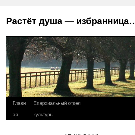
Растёт душа — избранница
Перейти
Главн
Епархиальный отдел
к
ая
культуры
содержимому