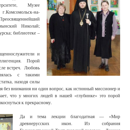
рситете, Музее
г.Комсомольск-на-
Преосвященнейший
мынский Николай;
урска; библиотеке –
ященнослужители и
ллигенция. Порой
осле встреч. Любовь
влялась с такими
статка, находя силы
яя без внимания ни один вопрос, как истинный миссионер и
мает, что у многих людей в нашей «глубинке» это порой
коснуться к прекрасному.
Да и тема лекции благодатная — «Мир
древнерусских икон. Из собрания