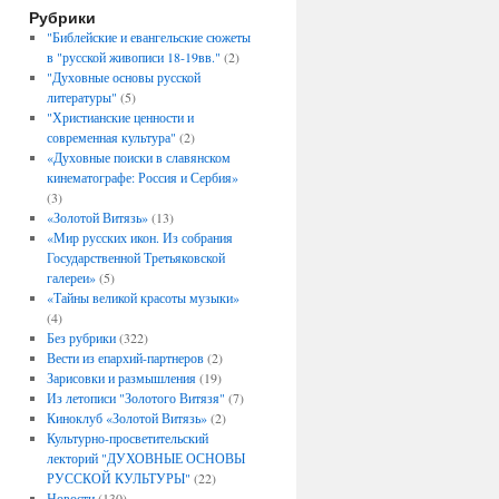
Рубрики
"Библейские и евангельские сюжеты
в "русской живописи 18-19вв."
(2)
"Духовные основы русской
литературы"
(5)
"Христианские ценности и
современная культура"
(2)
«Духовные поиски в славянском
кинематографе: Россия и Сербия»
(3)
«Золотой Витязь»
(13)
«Мир русских икон. Из собрания
Государственной Третьяковской
галереи»
(5)
«Тайны великой красоты музыки»
(4)
Без рубрики
(322)
Вести из епархий-партнеров
(2)
Зарисовки и размышления
(19)
Из летописи "Золотого Витязя"
(7)
Киноклуб «Золотой Витязь»
(2)
Культурно-просветительский
лекторий "ДУХОВНЫЕ ОСНОВЫ
РУССКОЙ КУЛЬТУРЫ"
(22)
Новости
(130)