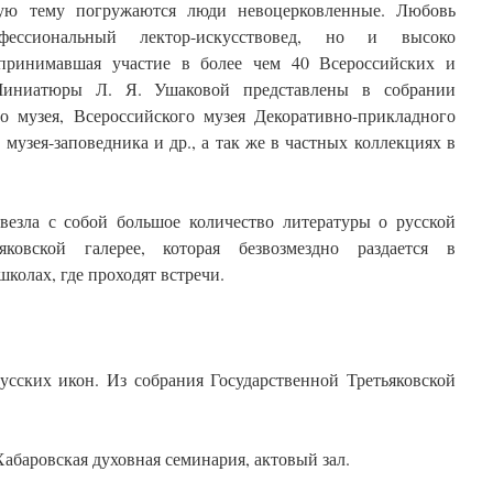
ную тему погружаются люди невоцерковленные. Любовь
ессиональный лектор-искусствовед, но и высоко
принимавшая участие в более чем 40 Всероссийских и
Миниатюры Л. Я. Ушаковой представлены в собрании
го музея, Всероссийского музея Декоративно-прикладного
 музея-заповедника и др., а так же в частных коллекциях в
езла с собой большое количество литературы о русской
яковской галерее, которая безвозмездно раздается в
колах, где проходят встречи.
сских икон. Из собрания Государственной Третьяковской
Хабаровская духовная семинария, актовый зал.