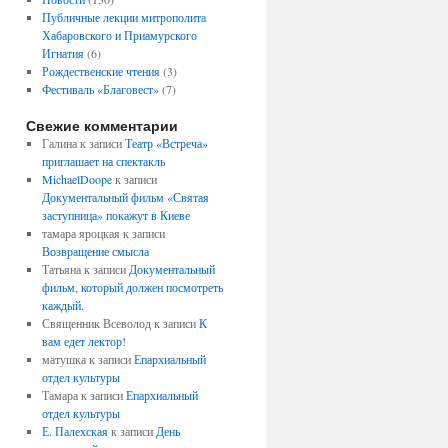
Публичные лекции митрополита
Хабаровского и Приамурского
Игнатия
(6)
Рождественские чтения
(3)
Фестиваль «Благовест»
(7)
Свежие комментарии
Галина
к записи
Театр «Встреча»
приглашает на спектакль
MichaelDoope
к записи
Документальный фильм «Святая
заступница» покажут в Киеве
тамара яроцкая
к записи
Возвращение смысла
Татьяна
к записи
Документальный
фильм, который должен посмотреть
каждый.
Священник Всеволод
к записи
К
вам едет лектор!
матушка
к записи
Епархиальный
отдел культуры
Тамара
к записи
Епархиальный
отдел культуры
Е. Палехская
к записи
День