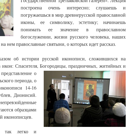
Государственной Третьяковской галереи». Лекция
построена очень интересно; слушаешь и
погружаешься в мир древнерусской православной
иконы, ее символику, эстетику; начинаешь
понимать ее значение в православном
богослужении, жизни русского человека, наших
 на нем православные святыни, о которых идет рассказ.
казом об истории русской иконописи, сложившихся на
 икон: Спасителя, Богородицы,
праздничных, житийных и
 представление о
ского периода, о
иконописи 14-16
ублев, Дионисий.
непревзойденные
таются образцами
й иконописцев.
у так легко и