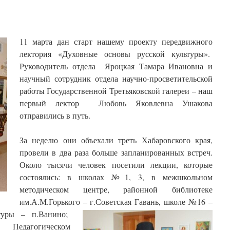
11 марта дан старт нашему проекту передвижного
лектория «Духовные основы русской культуры».
Руководитель отдела Яроцкая Тамара Ивановна и
научный сотрудник отдела научно-просветительской
работы Государственной Третьяковской галереи – наш
первый лектор Любовь Яковлевна Ушакова
отправились в путь.
За неделю они объехали треть Хабаровского края,
провели в два раза больше запланированных встреч.
Около тысячи человек посетили лекции, которые
состоялись: в школах №1, 3, в межшкольном
методическом центре, районной библиотеке
им.А.М.Горького – г.Советская Гавань, школе №16 –
туры – п.Ванино;
Педагогическом