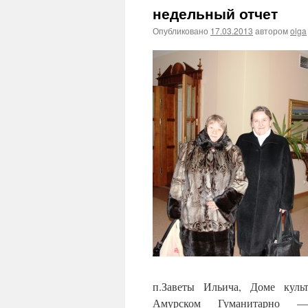
недельный отчет
Опубликовано
17.03.2013
автором
olga
п.Заветы Ильича, Доме куль
Амурском Гуманитарно — 