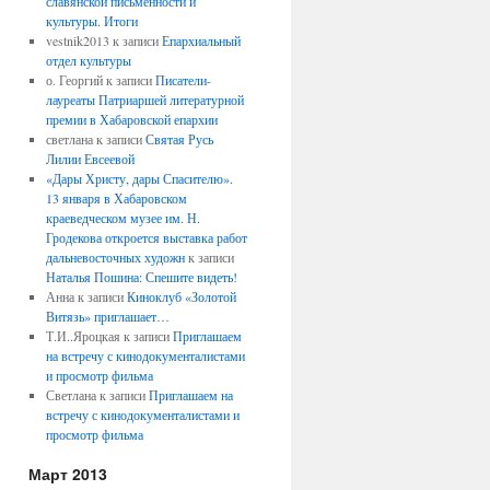
славянской письменности и
культуры. Итоги
vestnik2013
к записи
Епархиальный
отдел культуры
о. Георгий
к записи
Писатели-
лауреаты Патриаршей литературной
премии в Хабаровской епархии
светлана
к записи
Святая Русь
Лилии Евсеевой
«Дары Христу, дары Спасителю».
13 января в Хабаровском
краеведческом музее им. Н.
Гродекова откроется выставка работ
дальневосточных художн
к записи
Наталья Пошина: Спешите видеть!
Анна
к записи
Киноклуб «Золотой
Витязь» приглашает…
Т.И..Яроцкая
к записи
Приглашаем
на встречу с кинодокументалистами
и просмотр фильма
Светлана
к записи
Приглашаем на
встречу с кинодокументалистами и
просмотр фильма
Март 2013