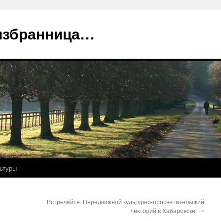
избранница…
ьтуры
Встречайте. Передвижной культурно-просветительский
лекторий в Хабаровске:
→