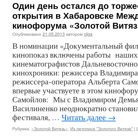
Один день остался до торже
открытия в Хабаровске Меж
кинофорума «Золотой Витяз
Опубликовано
21.05.2013
автором
olga
В номинации «Документальный фил
кинопоказ включены работы наших
кинематографистов Дальневосточно
кинохроники: режиссера Владимира
режиссера-оператора Альберта Само
впервые участвуете в этом кинофор
Самойлов: Мы с Владимиром Демь
Василиненко неоднократно станови
фестиваля, …
Читать далее
→
Рубрика:
«Золотой Витязь»
,
Из летописи "Золотого Витязя"
|