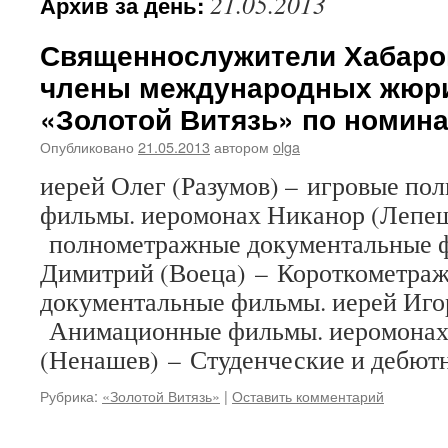
21.05.2013
Архив за день:
Священнослужители Хабаро
члены международных жюри
«Золотой Витязь» по номин
Опубликовано
21.05.2013
автором
olga
иерей Олег (Разумов) – игровые п
фильмы. иеромонах Никанор (Лепеш
полнометражные документальные ф
Димитрий (Воеца) – Короткометра
документальные фильмы. иерей Иго
Анимационные фильмы. иеромонах
(Ненашев) – Студенческие и дебют
Рубрика:
«Золотой Витязь»
|
Оставить комментарий