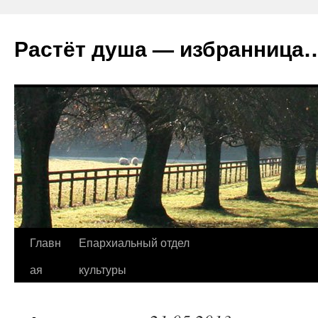
Растёт душа — избранница
Перейти
Главн
Епархиальный отдел
к
ая
культуры
содержимому