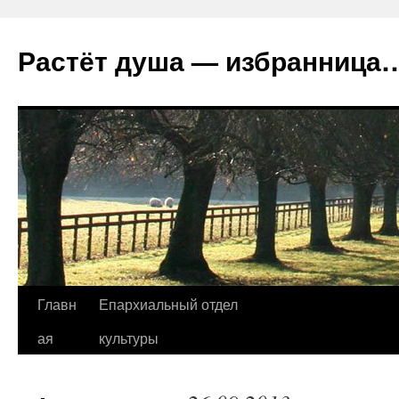
Растёт душа — избранница
Перейти
Главн
Епархиальный отдел
к
ая
культуры
содержимому