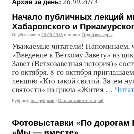
26.09.2013
Архив за день:
Начало публичных лекций м
Хабаровского и Приамурског
Опубликовано
26.09.2013
автором
Отдел культуры
Уважаемые читатели! Напоминаем, ч
«Введение к Ветхому Завету» из ци
Завет (Ветхозаветная история)» сост
го октября. 8-го октября приглашае
лекцию «Кто такой святой. Зачем н
святости» из цикла «Жития …
Читат
Рубрика:
Без рубрики
|
Оставить комментарий
Фотовыставки «По дорогам 
«Мы — вместе»